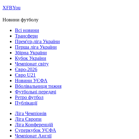
Х
FB
You
Новини футболу
Всі новини
Трансфери
Прем'єр-ліга України
Перша ліга України
Збірна України
Кубок України
Чемпіонат світу
Євро-2026
Євро U21
Новини УЄФА
Вболівальниця тижня
Футбольні передачі
Ретро футбол
Публікації
Ліга Чемпіонів
Ліга Європи
Ліга Конференцій
Суперкубок УЄФА
Чемпіонат Англії