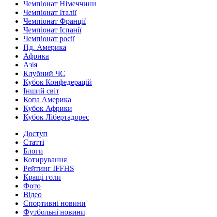
Чемпіонат Німеччини
Чемпіонат Італії
Чемпіонат Франції
Чемпіонат Іспанії
Чемпіонат росії
Пд. Америка
Африка
Азія
Клубний ЧС
Кубок Конфедерацій
Інший світ
Копа Америка
Кубок Африки
Кубок Лібертадорес
Доступ
Статті
Блоги
Котирування
Рейтинг IFFHS
Кращі голи
Фото
Відео
Спортивні новини
Футбольні новини