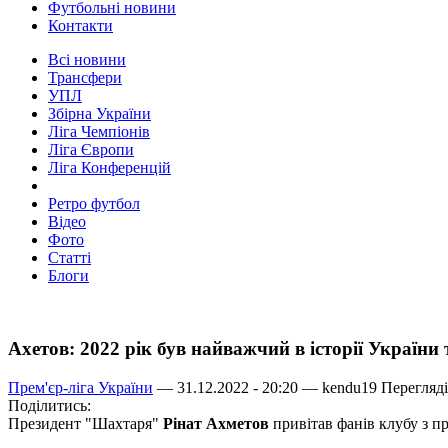
Футбольні новини
Контакти
Всі новини
Трансфери
УПЛ
Збірна України
Ліга Чемпіонів
Ліга Європи
Ліга Конференцій
Ретро футбол
Відео
Фото
Статті
Блоги
Ахетов: 2022 рік був найважчий в історії України 
Прем'єр-ліга України
— 31.12.2022 - 20:20 —
kendu19
Перегляді
Поділитись:
Президент "Шахтаря"
Рінат Ахметов
привітав фанів клубу з п