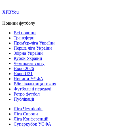
Х
FB
You
Новини футболу
Всі новини
Трансфери
Прем'єр-ліга України
Перша ліга України
Збірна України
Кубок України
Чемпіонат світу
Євро-2026
Євро U21
Новини УЄФА
Вболівальниця тижня
Футбольні передачі
Ретро футбол
Публікації
Ліга Чемпіонів
Ліга Європи
Ліга Конференцій
Суперкубок УЄФА