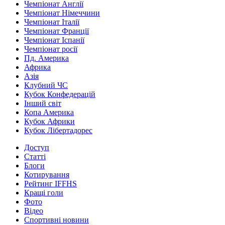
Чемпіонат Англії
Чемпіонат Німеччини
Чемпіонат Італії
Чемпіонат Франції
Чемпіонат Іспанії
Чемпіонат росії
Пд. Америка
Африка
Азія
Клубний ЧС
Кубок Конфедерацій
Інший світ
Копа Америка
Кубок Африки
Кубок Лібертадорес
Доступ
Статті
Блоги
Котирування
Рейтинг IFFHS
Кращі голи
Фото
Відео
Спортивні новини