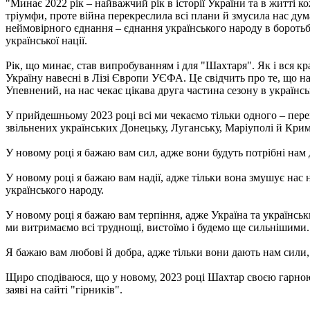
"Минає 2022 рік – найважчий рік в історії України та в житті к
тріумфи, проте війна перекреслила всі плани й змусила нас дума
неймовірного єднання – єднання українського народу в боротьбі з
української нації.
Рік, що минає, став випробуванням і для "Шахтаря". Як і вся к
Україну навесні в Лізі Європи УЄФА. Це свідчить про те, що н
Упевнений, на нас чекає цікава друга частина сезону в українсь
У прийдешньому 2023 році всі ми чекаємо тільки одного – перем
звільнених українських Донецьку, Луганську, Маріуполі й Крим
У новому році я бажаю вам сил, адже вони будуть потрібні нам 
У новому році я бажаю вам надії, адже тільки вона змушує нас н
українського народу.
У новому році я бажаю вам терпіння, адже Україна та українськ
ми витримаємо всі труднощі, вистоїмо і будемо ще сильнішими.
Я бажаю вам любові й добра, адже тільки вони дають нам сили, 
Щиро сподіваюся, що у новому, 2023 році Шахтар своєю гарною 
заяві на сайті "гірників".