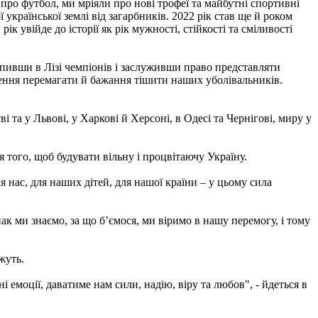
 про футбол, ми мріяли про нові трофеї та майбутні спортивні
української землі від загарбників. 2022 рік став ще й роком
к увійде до історії як рік мужності, стійкості та сміливості
тупивши в Лізі чемпіонів і заслуживши право представляти
гнення перемагати й бажання тішити наших уболівальників.
та у Львові, у Харкові й Херсоні, в Одесі та Чернігові, миру у
 того, щоб будувати вільну і процвітаючу Україну.
я нас, для наших дітей, для нашої країни – у цьому сила
к ми знаємо, за що б’ємося, ми віримо в нашу перемогу, і тому
жуть.
моції, даватиме нам сили, надію, віру та любов", - йдеться в