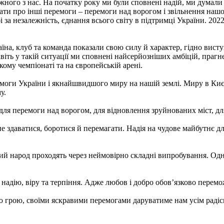
ожного з нас. На початку року ми були сповнені надій, ми думали
ти про інші перемоги – перемоги над ворогом і звільнення нашої 
а незалежність, єднання всього світу в підтримці України. 2022 рі
раїна, клуб та команда показали свою силу й характер, гідно вис
авіть у такій ситуації ми сповнені найсерйозніших амбіцій, пра
кому чемпіонаті та на європейській арені.
оги України і якнайшвидшого миру на нашій землі. Миру в Києві 
у.
для перемоги над ворогом, для відновлення зруйнованих міст, для
е здаватися, боротися й перемагати. Надія на чудове майбутнє дл
ий народ проходять через неймовірно складні випробування. Одна
надію, віру та терпіння. Адже любов і добро обов’язково перемо
грою, своїми яскравими перемогами даруватиме нам усім радісні е