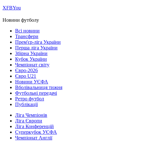
Х
FB
You
Новини футболу
Всі новини
Трансфери
Прем'єр-ліга України
Перша ліга України
Збірна України
Кубок України
Чемпіонат світу
Євро-2026
Євро U21
Новини УЄФА
Вболівальниця тижня
Футбольні передачі
Ретро футбол
Публікації
Ліга Чемпіонів
Ліга Європи
Ліга Конференцій
Суперкубок УЄФА
Чемпіонат Англії