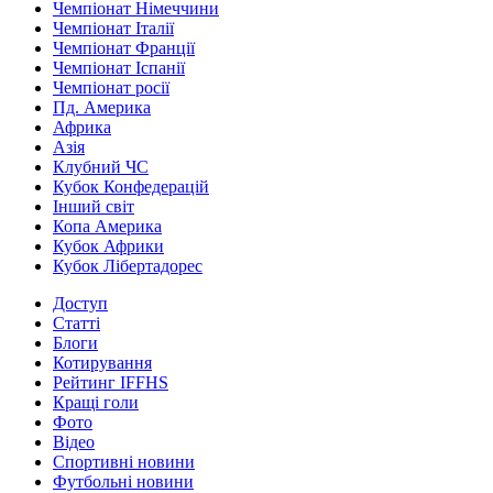
Чемпіонат Німеччини
Чемпіонат Італії
Чемпіонат Франції
Чемпіонат Іспанії
Чемпіонат росії
Пд. Америка
Африка
Азія
Клубний ЧС
Кубок Конфедерацій
Інший світ
Копа Америка
Кубок Африки
Кубок Лібертадорес
Доступ
Статті
Блоги
Котирування
Рейтинг IFFHS
Кращі голи
Фото
Відео
Спортивні новини
Футбольні новини