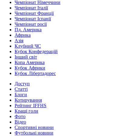
Чемпіонат Німеччини
Чемпіонат Італії
Чемпіонат Франції
Чемпіонат Іспанії
Чемпіонат росії
Пд. Америка
Африка
Азія
Клубний ЧС
Кубок Конфедерацій
Інший світ
Копа Америка
Кубок Африки
Кубок Лібертадорес
Доступ
Статті
Блоги
Котирування
Рейтинг IFFHS
Кращі голи
Фото
Відео
Спортивні новини
Футбольні новини