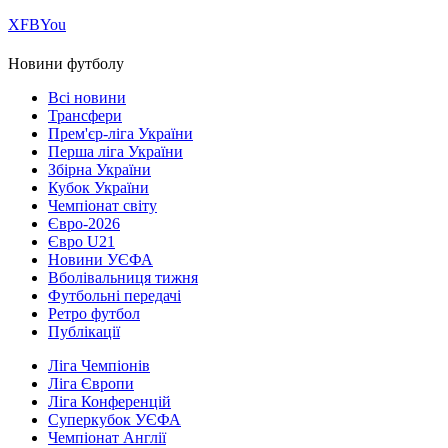
Х
FB
You
Новини футболу
Всі новини
Трансфери
Прем'єр-ліга України
Перша ліга України
Збірна України
Кубок України
Чемпіонат світу
Євро-2026
Євро U21
Новини УЄФА
Вболівальниця тижня
Футбольні передачі
Ретро футбол
Публікації
Ліга Чемпіонів
Ліга Європи
Ліга Конференцій
Суперкубок УЄФА
Чемпіонат Англії