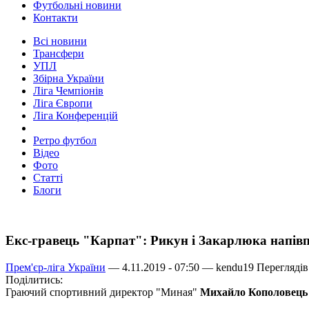
Футбольні новини
Контакти
Всі новини
Трансфери
УПЛ
Збірна України
Ліга Чемпіонів
Ліга Європи
Ліга Конференцій
Ретро футбол
Відео
Фото
Статті
Блоги
Екс-гравець "Карпат": Рикун і Закарлюка напівп'
Прем'єр-ліга України
— 4.11.2019 - 07:50 —
kendu19
Переглядів
Поділитись:
Граючий спортивний директор "Миная"
Михайло Кополовець