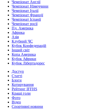
Чемпіонат Англії
Чемпіонат Німеччини
Чемпіонат Італії
Чемпіонат Франції
Чемпіонат Іспанії
Чемпіонат росії
Пд. Америка
Африка
Азія
Клубний ЧС
Кубок Конфедерацій
Інший світ
Копа Америка
Кубок Африки
Кубок Лібертадорес
Доступ
Статті
Блоги
Котирування
Рейтинг IFFHS
Кращі голи
Фото
Відео
Спортивні новини