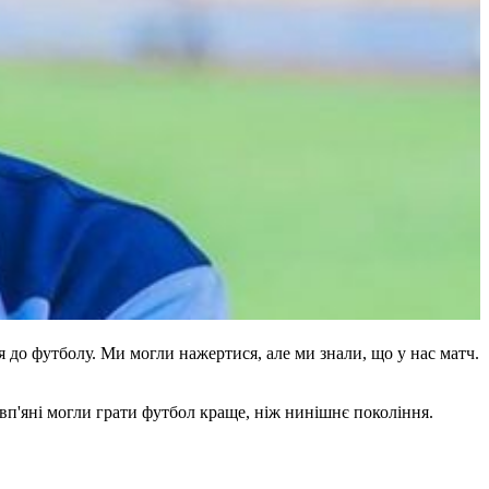
ння до футболу. Ми могли нажертися, але ми знали, що у нас матч.
івп'яні могли грати футбол краще, ніж нинішнє покоління.