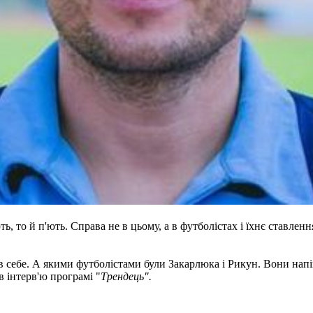
ть, то й п'ють. Справа не в цьому, а в футболістах і їхнє ставле
 в себе. А якими футболістами були Закарлюка і Рикун. Вони нап
в інтерв'ю програмі "
Трендець".