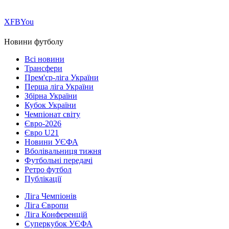
Х
FB
You
Новини футболу
Всі новини
Трансфери
Прем'єр-ліга України
Перша ліга України
Збірна України
Кубок України
Чемпіонат світу
Євро-2026
Євро U21
Новини УЄФА
Вболівальниця тижня
Футбольні передачі
Ретро футбол
Публікації
Ліга Чемпіонів
Ліга Європи
Ліга Конференцій
Суперкубок УЄФА