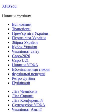
Х
FB
You
Новини футболу
Всі новини
Трансфери
Прем'єр-ліга України
Перша ліга України
Збірна України
Кубок України
Чемпіонат світу
Євро-2026
Євро U21
Новини УЄФА
Вболівальниця тижня
Футбольні передачі
Ретро футбол
Публікації
Ліга Чемпіонів
Ліга Європи
Ліга Конференцій
Суперкубок УЄФА
Чемпіонат Англії