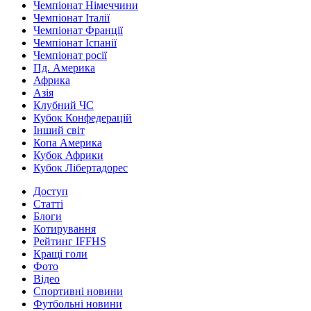
Чемпіонат Німеччини
Чемпіонат Італії
Чемпіонат Франції
Чемпіонат Іспанії
Чемпіонат росії
Пд. Америка
Африка
Азія
Клубний ЧС
Кубок Конфедерацій
Інший світ
Копа Америка
Кубок Африки
Кубок Лібертадорес
Доступ
Статті
Блоги
Котирування
Рейтинг IFFHS
Кращі голи
Фото
Відео
Спортивні новини
Футбольні новини