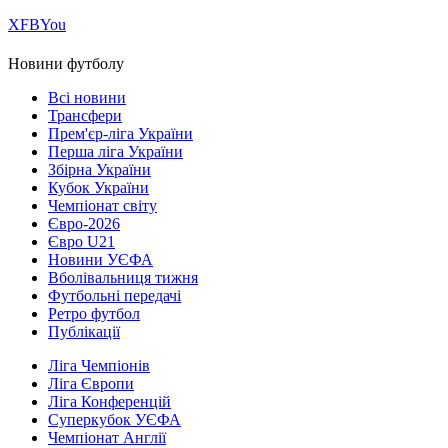
Х
FB
You
Новини футболу
Всі новини
Трансфери
Прем'єр-ліга України
Перша ліга України
Збірна України
Кубок України
Чемпіонат світу
Євро-2026
Євро U21
Новини УЄФА
Вболівальниця тижня
Футбольні передачі
Ретро футбол
Публікації
Ліга Чемпіонів
Ліга Європи
Ліга Конференцій
Суперкубок УЄФА
Чемпіонат Англії