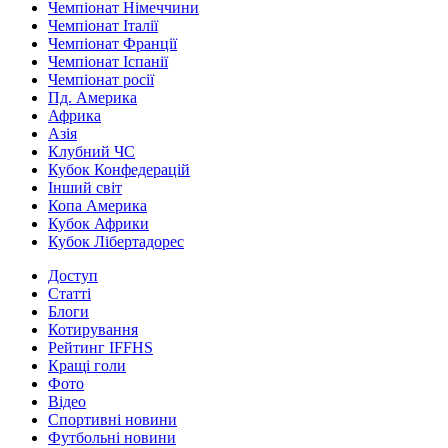
Чемпіонат Німеччини
Чемпіонат Італії
Чемпіонат Франції
Чемпіонат Іспанії
Чемпіонат росії
Пд. Америка
Африка
Азія
Клубний ЧС
Кубок Конфедерацій
Інший світ
Копа Америка
Кубок Африки
Кубок Лібертадорес
Доступ
Статті
Блоги
Котирування
Рейтинг IFFHS
Кращі голи
Фото
Відео
Спортивні новини
Футбольні новини