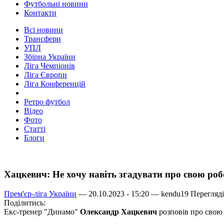
Футбольні новини
Контакти
Всі новини
Трансфери
УПЛ
Збірна України
Ліга Чемпіонів
Ліга Європи
Ліга Конференцій
Ретро футбол
Відео
Фото
Статті
Блоги
Хацкевич: Не хочу навіть згадувати про свою робо
Прем'єр-ліга України
— 20.10.2023 - 15:20 —
kendu19
Перегляді
Поділитись:
Екс-тренер "Динамо"
Олександр Хацкевич
розповів про свою 