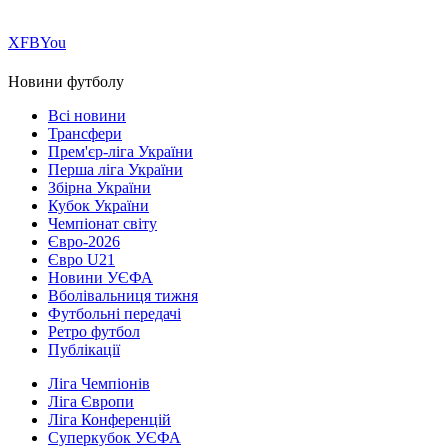
Х
FB
You
Новини футболу
Всі новини
Трансфери
Прем'єр-ліга України
Перша ліга України
Збірна України
Кубок України
Чемпіонат світу
Євро-2026
Євро U21
Новини УЄФА
Вболівальниця тижня
Футбольні передачі
Ретро футбол
Публікації
Ліга Чемпіонів
Ліга Європи
Ліга Конференцій
Суперкубок УЄФА