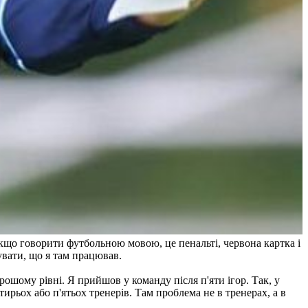
Якщо говорити футбольною мовою, це пенальті, червона картка і
увати, що я там працював.
рошому рівні. Я прийшов у команду після п'яти ігор. Так, у
тирьох або п'ятьох тренерів. Там проблема не в тренерах, а в