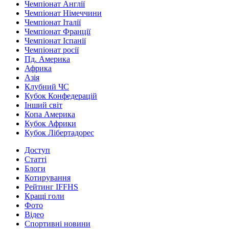
Чемпіонат Англії
Чемпіонат Німеччини
Чемпіонат Італії
Чемпіонат Франції
Чемпіонат Іспанії
Чемпіонат росії
Пд. Америка
Африка
Азія
Клубний ЧС
Кубок Конфедерацій
Інший світ
Копа Америка
Кубок Африки
Кубок Лібертадорес
Доступ
Статті
Блоги
Котирування
Рейтинг IFFHS
Кращі голи
Фото
Відео
Спортивні новини