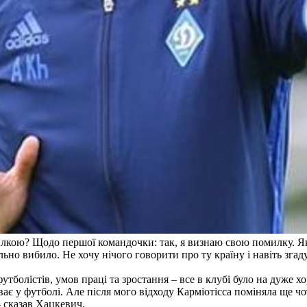
омилкою? Щодо першої командочки: так, я визнаю свою помилку. 
льно вибило. Не хочу нічого говорити про ту країну і навіть згад
тболістів, умов праці та зростання – все в клубі було на дуже хо
ає у футболі. Але після мого відходу Карміотісса поміняла ще чо
 сказав Хацкевич.