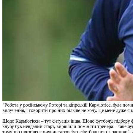
"Робота у російському Роторі та кіпрській Карміотіссі була п
вилучення, і говорити про них більше не хочу. Це мене дуже си
Щодо Карміотісси – тут ситуація інша. Щодо футболу, підбору фу
клубу був невдалий старт, вирішили поміняти тренера – таке був
тому, що президент виявився зовсім нефутбольною людиною", -