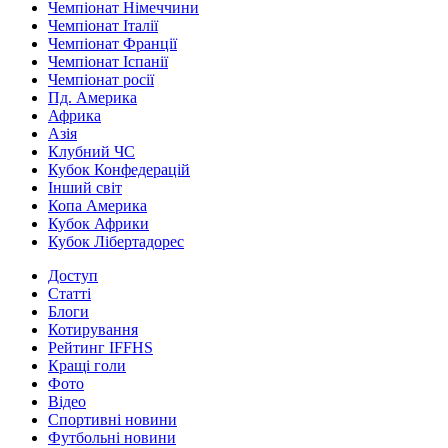
Чемпіонат Німеччини
Чемпіонат Італії
Чемпіонат Франції
Чемпіонат Іспанії
Чемпіонат росії
Пд. Америка
Африка
Азія
Клубний ЧС
Кубок Конфедерацій
Інший світ
Копа Америка
Кубок Африки
Кубок Лібертадорес
Доступ
Статті
Блоги
Котирування
Рейтинг IFFHS
Кращі голи
Фото
Відео
Спортивні новини
Футбольні новини