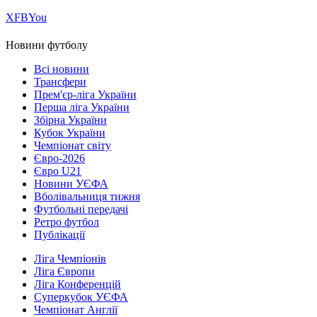
Х
FB
You
Новини футболу
Всі новини
Трансфери
Прем'єр-ліга України
Перша ліга України
Збірна України
Кубок України
Чемпіонат світу
Євро-2026
Євро U21
Новини УЄФА
Вболівальниця тижня
Футбольні передачі
Ретро футбол
Публікації
Ліга Чемпіонів
Ліга Європи
Ліга Конференцій
Суперкубок УЄФА
Чемпіонат Англії