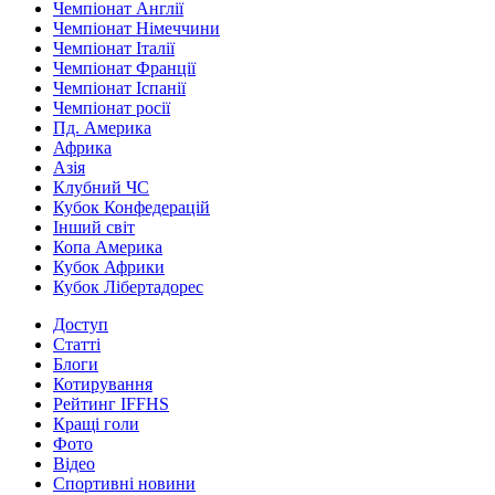
Чемпіонат Англії
Чемпіонат Німеччини
Чемпіонат Італії
Чемпіонат Франції
Чемпіонат Іспанії
Чемпіонат росії
Пд. Америка
Африка
Азія
Клубний ЧС
Кубок Конфедерацій
Інший світ
Копа Америка
Кубок Африки
Кубок Лібертадорес
Доступ
Статті
Блоги
Котирування
Рейтинг IFFHS
Кращі голи
Фото
Відео
Спортивні новини