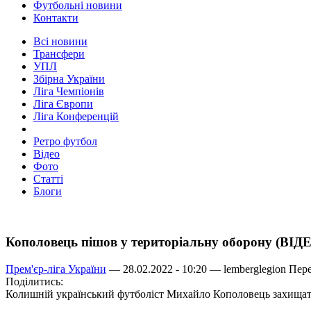
Футбольні новини
Контакти
Всі новини
Трансфери
УПЛ
Збірна України
Ліга Чемпіонів
Ліга Європи
Ліга Конференцій
Ретро футбол
Відео
Фото
Статті
Блоги
Кополовець пішов у територіальну оборону (ВІД
Прем'єр-ліга України
— 28.02.2022 - 10:20 —
lemberglegion
Пере
Поділитись:
Колишній український футболіст Михайло Кополовець захищат