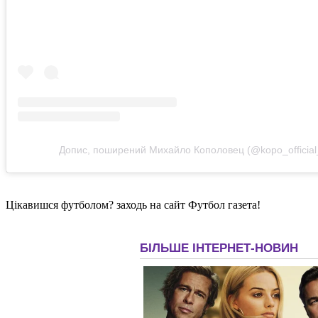
Допис, поширений Михайло Кополовец (@kopo_official
Цікавишся футболом? заходь на сайт Футбол газета!