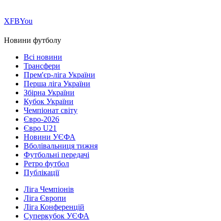
Х
FB
You
Новини футболу
Всі новини
Трансфери
Прем'єр-ліга України
Перша ліга України
Збірна України
Кубок України
Чемпіонат світу
Євро-2026
Євро U21
Новини УЄФА
Вболівальниця тижня
Футбольні передачі
Ретро футбол
Публікації
Ліга Чемпіонів
Ліга Європи
Ліга Конференцій
Суперкубок УЄФА