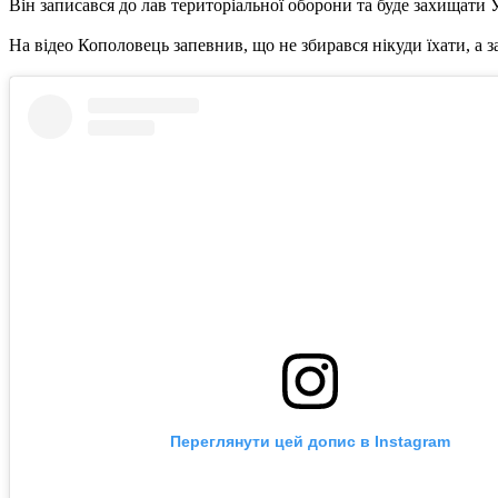
Він записався до лав територіальної оборони та буде захищати 
На відео Кополовець запевнив, що не збирався нікуди їхати, а з
Переглянути цей допис в Instagram