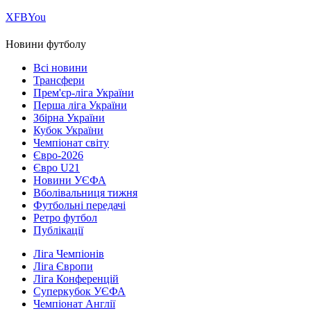
Х
FB
You
Новини футболу
Всі новини
Трансфери
Прем'єр-ліга України
Перша ліга України
Збірна України
Кубок України
Чемпіонат світу
Євро-2026
Євро U21
Новини УЄФА
Вболівальниця тижня
Футбольні передачі
Ретро футбол
Публікації
Ліга Чемпіонів
Ліга Європи
Ліга Конференцій
Суперкубок УЄФА
Чемпіонат Англії