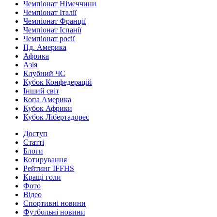
Чемпіонат Німеччини
Чемпіонат Італії
Чемпіонат Франції
Чемпіонат Іспанії
Чемпіонат росії
Пд. Америка
Африка
Азія
Клубний ЧС
Кубок Конфедерацій
Інший світ
Копа Америка
Кубок Африки
Кубок Лібертадорес
Доступ
Статті
Блоги
Котирування
Рейтинг IFFHS
Кращі голи
Фото
Відео
Спортивні новини
Футбольні новини