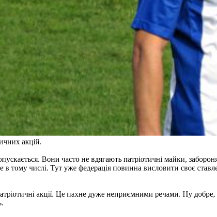
ичних акцій.
опускається. Вони часто не вдягають патріотичні майки, заборон
не в тому числі. Тут уже федерація повинна висловити своє став
 патріотичні акції. Це пахне дуже неприємними речами. Ну добре, 
ь.