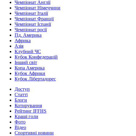
Чемпіонат Англії
Чемпіонат Німеччини
Чемпіонат Італії
Чемпіонат Франції
Чемпіонат Іспанії
Чемпіонат росії
Пд. Америка
Африка
Азія
Клубний ЧС
Кубок Конфедерацій
Інший світ
Копа Америка
Кубок Африки
Кубок Лібертадорес
Доступ
Статті
Блоги
Котирування
Рейтинг IFFHS
Кращі голи
Фото
Відео
Спортивні новини