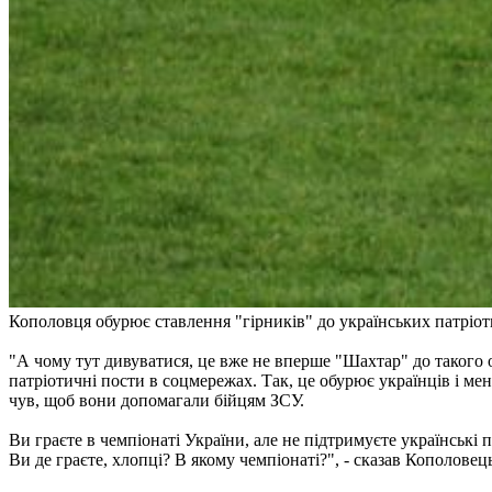
Кополовця обурює ставлення "гірників" до українських патріот
"А чому тут дивуватися, це вже не вперше "Шахтар" до такого 
патріотичні пости в соцмережах. Так, це обурює українців і ме
чув, щоб вони допомагали бійцям ЗСУ.
Ви граєте в чемпіонаті України, але не підтримуєте українські
Ви де граєте, хлопці? В якому чемпіонаті?", - сказав Кополовец