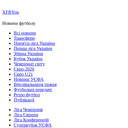
Х
FB
You
Новини футболу
Всі новини
Трансфери
Прем'єр-ліга України
Перша ліга України
Збірна України
Кубок України
Чемпіонат світу
Євро-2026
Євро U21
Новини УЄФА
Вболівальниця тижня
Футбольні передачі
Ретро футбол
Публікації
Ліга Чемпіонів
Ліга Європи
Ліга Конференцій
Суперкубок УЄФА