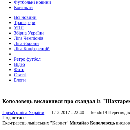
Футбольні новини
Контакти
Всі новини
Трансфери
УПЛ
Збірна України
Ліга Чемпіонів
Ліга Європи
Ліга Конференцій
Ретро футбол
Відео
Фото
Статті
Блоги
Кополовець висловився про скандал із "Шахтаре
Прем'єр-ліга України
— 1.12.2017 - 22:40 —
kendu19
Переглядів
Поділитись:
Екс-гравець львівських "Карпат"
Михайло Кополовець
вислов