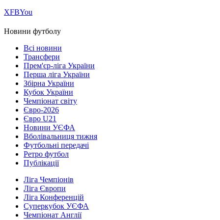
Х
FB
You
Новини футболу
Всі новини
Трансфери
Прем'єр-ліга України
Перша ліга України
Збірна України
Кубок України
Чемпіонат світу
Євро-2026
Євро U21
Новини УЄФА
Вболівальниця тижня
Футбольні передачі
Ретро футбол
Публікації
Ліга Чемпіонів
Ліга Європи
Ліга Конференцій
Суперкубок УЄФА
Чемпіонат Англії