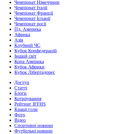
Чемпіонат Німеччини
Чемпіонат Італії
Чемпіонат Франції
Чемпіонат Іспанії
Чемпіонат росії
Пд. Америка
Африка
Азія
Клубний ЧС
Кубок Конфедерацій
Інший світ
Копа Америка
Кубок Африки
Кубок Лібертадорес
Доступ
Статті
Блоги
Котирування
Рейтинг IFFHS
Кращі голи
Фото
Відео
Спортивні новини
Футбольні новини