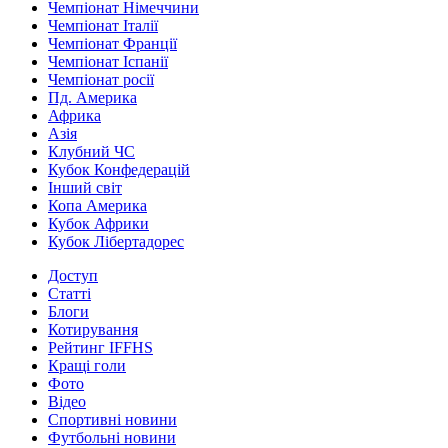
Чемпіонат Німеччини
Чемпіонат Італії
Чемпіонат Франції
Чемпіонат Іспанії
Чемпіонат росії
Пд. Америка
Африка
Азія
Клубний ЧС
Кубок Конфедерацій
Інший світ
Копа Америка
Кубок Африки
Кубок Лібертадорес
Доступ
Статті
Блоги
Котирування
Рейтинг IFFHS
Кращі голи
Фото
Відео
Спортивні новини
Футбольні новини