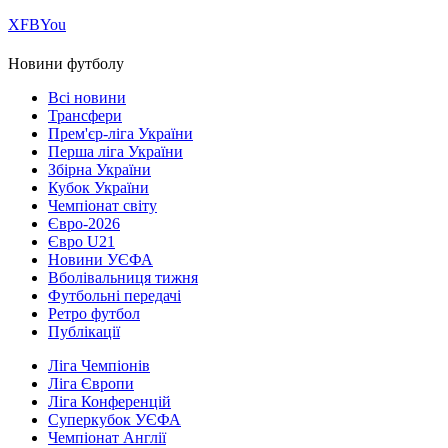
Х
FB
You
Новини футболу
Всі новини
Трансфери
Прем'єр-ліга України
Перша ліга України
Збірна України
Кубок України
Чемпіонат світу
Євро-2026
Євро U21
Новини УЄФА
Вболівальниця тижня
Футбольні передачі
Ретро футбол
Публікації
Ліга Чемпіонів
Ліга Європи
Ліга Конференцій
Суперкубок УЄФА
Чемпіонат Англії