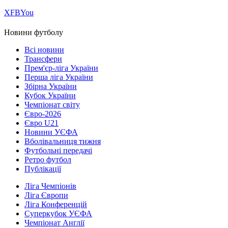
Х
FB
You
Новини футболу
Всі новини
Трансфери
Прем'єр-ліга України
Перша ліга України
Збірна України
Кубок України
Чемпіонат світу
Євро-2026
Євро U21
Новини УЄФА
Вболівальниця тижня
Футбольні передачі
Ретро футбол
Публікації
Ліга Чемпіонів
Ліга Європи
Ліга Конференцій
Суперкубок УЄФА
Чемпіонат Англії