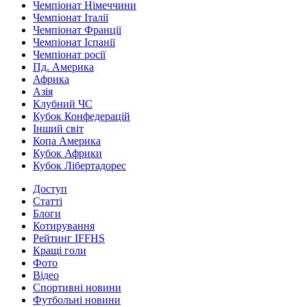
Чемпіонат Німеччини
Чемпіонат Італії
Чемпіонат Франції
Чемпіонат Іспанії
Чемпіонат росії
Пд. Америка
Африка
Азія
Клубний ЧС
Кубок Конфедерацій
Інший світ
Копа Америка
Кубок Африки
Кубок Лібертадорес
Доступ
Статті
Блоги
Котирування
Рейтинг IFFHS
Кращі голи
Фото
Відео
Спортивні новини
Футбольні новини