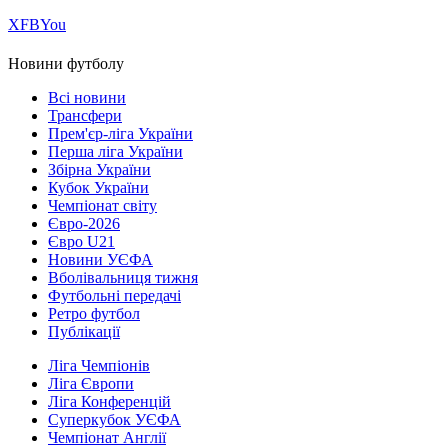
Х
FB
You
Новини футболу
Всі новини
Трансфери
Прем'єр-ліга України
Перша ліга України
Збірна України
Кубок України
Чемпіонат світу
Євро-2026
Євро U21
Новини УЄФА
Вболівальниця тижня
Футбольні передачі
Ретро футбол
Публікації
Ліга Чемпіонів
Ліга Європи
Ліга Конференцій
Суперкубок УЄФА
Чемпіонат Англії