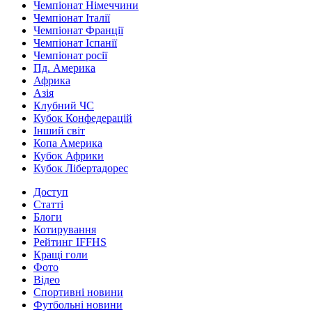
Чемпіонат Німеччини
Чемпіонат Італії
Чемпіонат Франції
Чемпіонат Іспанії
Чемпіонат росії
Пд. Америка
Африка
Азія
Клубний ЧС
Кубок Конфедерацій
Інший світ
Копа Америка
Кубок Африки
Кубок Лібертадорес
Доступ
Статті
Блоги
Котирування
Рейтинг IFFHS
Кращі голи
Фото
Відео
Спортивні новини
Футбольні новини