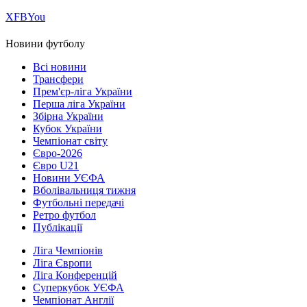
Х
FB
You
Новини футболу
Всі новини
Трансфери
Прем'єр-ліга України
Перша ліга України
Збірна України
Кубок України
Чемпіонат світу
Євро-2026
Євро U21
Новини УЄФА
Вболівальниця тижня
Футбольні передачі
Ретро футбол
Публікації
Ліга Чемпіонів
Ліга Європи
Ліга Конференцій
Суперкубок УЄФА
Чемпіонат Англії