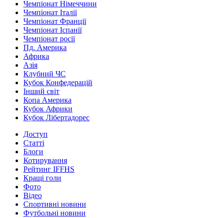
Чемпіонат Німеччини
Чемпіонат Італії
Чемпіонат Франції
Чемпіонат Іспанії
Чемпіонат росії
Пд. Америка
Африка
Азія
Клубний ЧС
Кубок Конфедерацій
Інший світ
Копа Америка
Кубок Африки
Кубок Лібертадорес
Доступ
Статті
Блоги
Котирування
Рейтинг IFFHS
Кращі голи
Фото
Відео
Спортивні новини
Футбольні новини