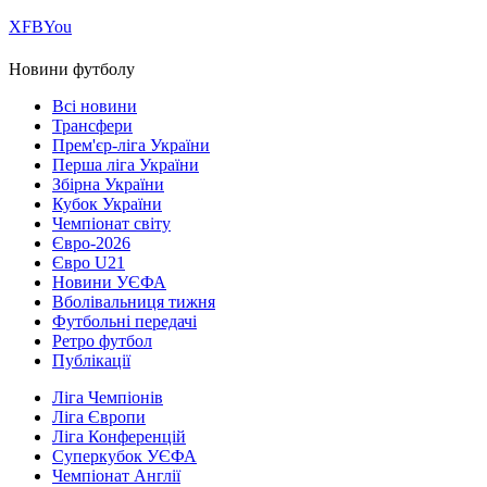
Х
FB
You
Новини футболу
Всі новини
Трансфери
Прем'єр-ліга України
Перша ліга України
Збірна України
Кубок України
Чемпіонат світу
Євро-2026
Євро U21
Новини УЄФА
Вболівальниця тижня
Футбольні передачі
Ретро футбол
Публікації
Ліга Чемпіонів
Ліга Європи
Ліга Конференцій
Суперкубок УЄФА
Чемпіонат Англії