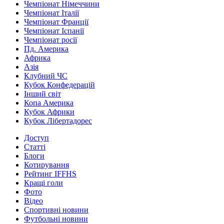
Чемпіонат Німеччини
Чемпіонат Італії
Чемпіонат Франції
Чемпіонат Іспанії
Чемпіонат росії
Пд. Америка
Африка
Азія
Клубний ЧС
Кубок Конфедерацій
Інший світ
Копа Америка
Кубок Африки
Кубок Лібертадорес
Доступ
Статті
Блоги
Котирування
Рейтинг IFFHS
Кращі голи
Фото
Відео
Спортивні новини
Футбольні новини