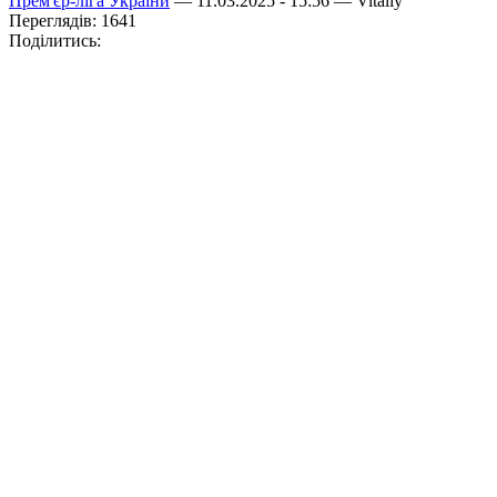
Прем'єр-ліга України
— 11.03.2025 - 15:56 —
Vitaliy
Переглядів: 1641
Поділитись: