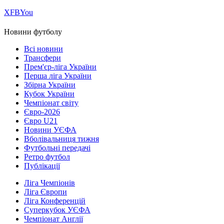
Х
FB
You
Новини футболу
Всі новини
Трансфери
Прем'єр-ліга України
Перша ліга України
Збірна України
Кубок України
Чемпіонат світу
Євро-2026
Євро U21
Новини УЄФА
Вболівальниця тижня
Футбольні передачі
Ретро футбол
Публікації
Ліга Чемпіонів
Ліга Європи
Ліга Конференцій
Суперкубок УЄФА
Чемпіонат Англії