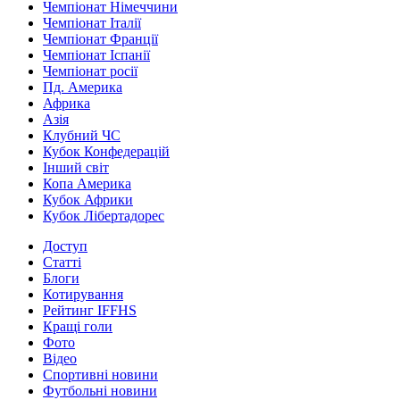
Чемпіонат Німеччини
Чемпіонат Італії
Чемпіонат Франції
Чемпіонат Іспанії
Чемпіонат росії
Пд. Америка
Африка
Азія
Клубний ЧС
Кубок Конфедерацій
Інший світ
Копа Америка
Кубок Африки
Кубок Лібертадорес
Доступ
Статті
Блоги
Котирування
Рейтинг IFFHS
Кращі голи
Фото
Відео
Спортивні новини
Футбольні новини