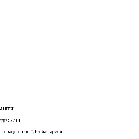
ьняти
дів: 2714
ь працівників "Донбас-арени".