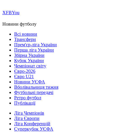
Х
FB
You
Новини футболу
Всі новини
Трансфери
Прем'єр-ліга України
Перша ліга України
Збірна України
Кубок України
Чемпіонат світу
Євро-2026
Євро U21
Новини УЄФА
Вболівальниця тижня
Футбольні передачі
Ретро футбол
Публікації
Ліга Чемпіонів
Ліга Європи
Ліга Конференцій
Суперкубок УЄФА