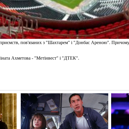
підприємств, пов'язаних з "Шахтарем" і "Донбас Ареною". Причом
Ріната Ахметова - "Метінвест" і "ДТЕК".