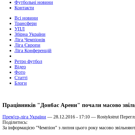
Футбольні новини
Контакти
Всі новини
Трансфери
УПЛ
Збірна України
Ліга Чемпіонів
Ліга Європи
Ліга Конференцій
Ретро футбол
Відео
Фото
Статті
Блоги
Працівників "Донбас Арени" почали масово звіл
Прем'єр-ліга України
— 28.12.2016 - 17:10 —
Rostykstrut
Перегля
Поділитись:
За інформацією "Чемпіон" з липня цього року масово звільняют