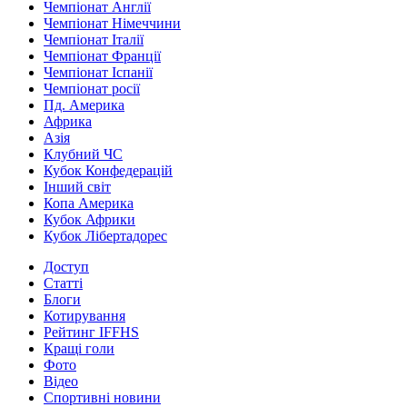
Чемпіонат Англії
Чемпіонат Німеччини
Чемпіонат Італії
Чемпіонат Франції
Чемпіонат Іспанії
Чемпіонат росії
Пд. Америка
Африка
Азія
Клубний ЧС
Кубок Конфедерацій
Інший світ
Копа Америка
Кубок Африки
Кубок Лібертадорес
Доступ
Статті
Блоги
Котирування
Рейтинг IFFHS
Кращі голи
Фото
Відео
Спортивні новини