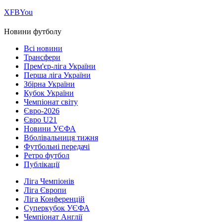
Х
FB
You
Новини футболу
Всі новини
Трансфери
Прем'єр-ліга України
Перша ліга України
Збірна України
Кубок України
Чемпіонат світу
Євро-2026
Євро U21
Новини УЄФА
Вболівальниця тижня
Футбольні передачі
Ретро футбол
Публікації
Ліга Чемпіонів
Ліга Європи
Ліга Конференцій
Суперкубок УЄФА
Чемпіонат Англії