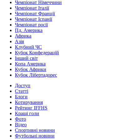
Чемпіонат Німеччини
Чемпіонат Італії
Чемпіонат Франції
Чемпіонат Іспанії
Чемпіонат росії
Пд. Америка
Африка
Азія
Клубний ЧС
Кубок Конфедерацій
Інший світ
Копа Америка
Кубок Африки
Кубок Лібертадорес
Доступ
Статті
Блоги
Котирування
Рейтинг IFFHS
Кращі голи
Фото
Відео
Спортивні новини
Футбольні новини