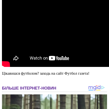
Цікавишся футболом? заходь на сайт Футбол газета!