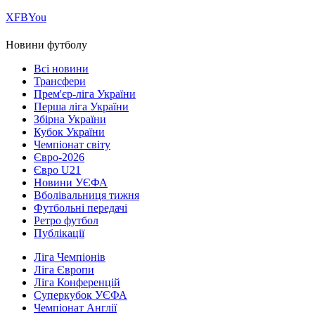
Х
FB
You
Новини футболу
Всі новини
Трансфери
Прем'єр-ліга України
Перша ліга України
Збірна України
Кубок України
Чемпіонат світу
Євро-2026
Євро U21
Новини УЄФА
Вболівальниця тижня
Футбольні передачі
Ретро футбол
Публікації
Ліга Чемпіонів
Ліга Європи
Ліга Конференцій
Суперкубок УЄФА
Чемпіонат Англії