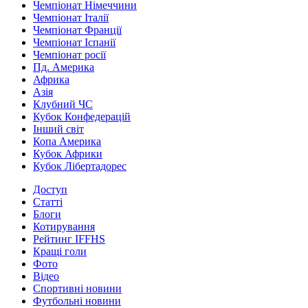
Чемпіонат Німеччини
Чемпіонат Італії
Чемпіонат Франції
Чемпіонат Іспанії
Чемпіонат росії
Пд. Америка
Африка
Азія
Клубний ЧС
Кубок Конфедерацій
Інший світ
Копа Америка
Кубок Африки
Кубок Лібертадорес
Доступ
Статті
Блоги
Котирування
Рейтинг IFFHS
Кращі голи
Фото
Відео
Спортивні новини
Футбольні новини