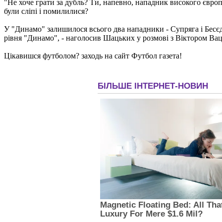
"Не хоче грати за дубль? Ти, напевно, нападник високого європ
були сліпі і помилилися?
У "Динамо" залишилося всього два нападники - Супряга і Бесєді
рівня "Динамо", - наголосив Шацьких у розмові з Віктором Ва
Цікавишся футболом? заходь на сайт Футбол газета!