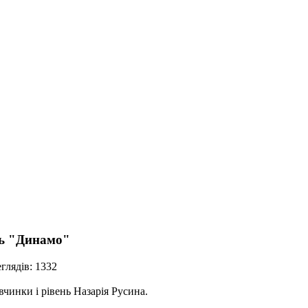
ень "Динамо"
глядів: 1332
инки і рівень Назарія Русина.