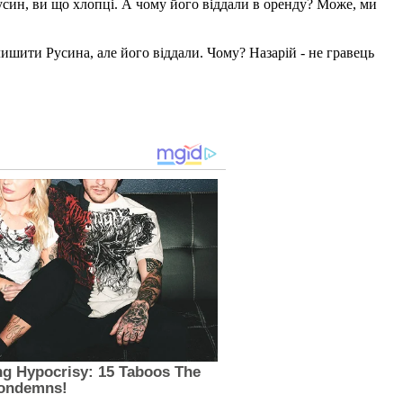
Русин, ви що хлопці. А чому його віддали в оренду? Може, ми
лишити Русина, але його віддали. Чому? Назарій - не гравець