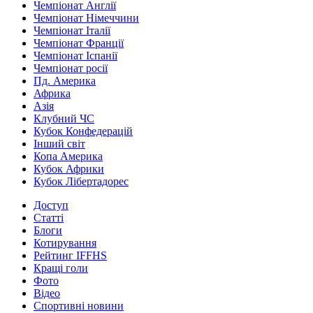
Чемпіонат Англії
Чемпіонат Німеччини
Чемпіонат Італії
Чемпіонат Франції
Чемпіонат Іспанії
Чемпіонат росії
Пд. Америка
Африка
Азія
Клубний ЧС
Кубок Конфедерацій
Інший світ
Копа Америка
Кубок Африки
Кубок Лібертадорес
Доступ
Статті
Блоги
Котирування
Рейтинг IFFHS
Кращі голи
Фото
Відео
Спортивні новини