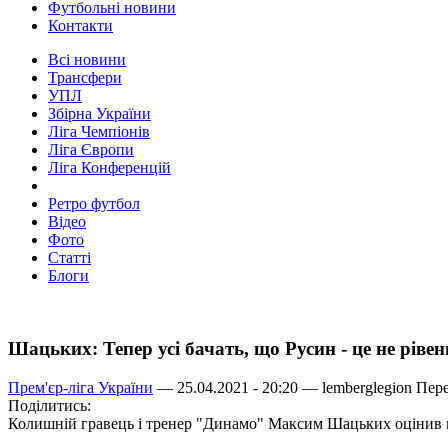
Футбольні новини
Контакти
Всі новини
Трансфери
УПЛ
Збірна України
Ліга Чемпіонів
Ліга Європи
Ліга Конференцій
Ретро футбол
Відео
Фото
Статті
Блоги
Шацьких: Тепер усі бачать, що Русин - це не рів
Прем'єр-ліга України
— 25.04.2021 - 20:20 —
lemberglegion
Пере
Поділитись:
Колишній гравець і тренер "Динамо" Максим Шацьких оцінив вч