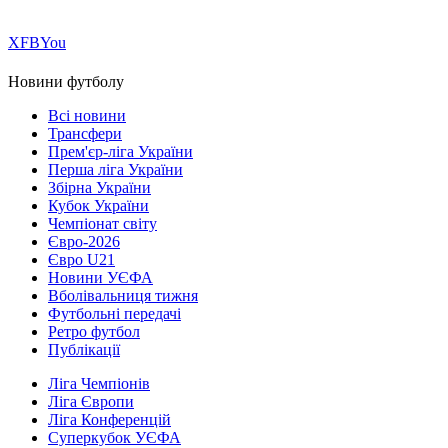
Х
FB
You
Новини футболу
Всі новини
Трансфери
Прем'єр-ліга України
Перша ліга України
Збірна України
Кубок України
Чемпіонат світу
Євро-2026
Євро U21
Новини УЄФА
Вболівальниця тижня
Футбольні передачі
Ретро футбол
Публікації
Ліга Чемпіонів
Ліга Європи
Ліга Конференцій
Суперкубок УЄФА