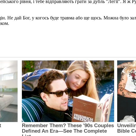
ейського рівня, і тебе відправляють грати за дубль "Легії". Я ж 
н. Не дай Бог, у когось буде травма або ще щось. Можна було за
цком.