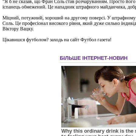
"Я б не сказав, що Фран Соль став розчаруванням. Просто його п
іспанець обмежений. Це нападник штрафного майданчика, добр
Міцний, потужний, хороший на другому поверсі. У штрафному ві
Соль. Це професіонал високого рівня, який дуже сильно індиві
Віктору Вацку.
Цікавишся футболом? заходь на сайт Футбол газета!