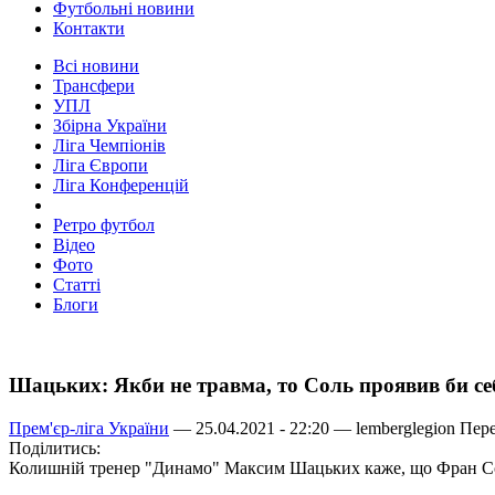
Футбольні новини
Контакти
Всі новини
Трансфери
УПЛ
Збірна України
Ліга Чемпіонів
Ліга Європи
Ліга Конференцій
Ретро футбол
Відео
Фото
Статті
Блоги
Шацьких: Якби не травма, то Соль проявив би с
Прем'єр-ліга України
— 25.04.2021 - 22:20 —
lemberglegion
Пере
Поділитись:
Колишній тренер "Динамо" Максим Шацьких каже, що Фран Со