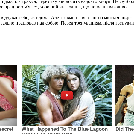
ідкосила травма, через яку він досить надовго вибув. Це футболі
е працює з м'ячем, хороший як людина, що не менш важливо.
дчуває себе, як вдома. Але травми на всіх позначаються по-різн
дуально працював над собою. Перед тренуванням, після тренуван