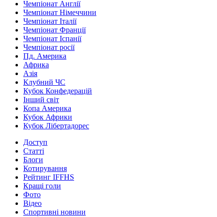
Чемпіонат Англії
Чемпіонат Німеччини
Чемпіонат Італії
Чемпіонат Франції
Чемпіонат Іспанії
Чемпіонат росії
Пд. Америка
Африка
Азія
Клубний ЧС
Кубок Конфедерацій
Інший світ
Копа Америка
Кубок Африки
Кубок Лібертадорес
Доступ
Статті
Блоги
Котирування
Рейтинг IFFHS
Кращі голи
Фото
Відео
Спортивні новини