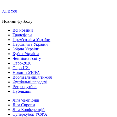
Х
FB
You
Новини футболу
Всі новини
Трансфери
Прем'єр-ліга України
Перша ліга України
Збірна України
Кубок України
Чемпіонат світу
Євро-2026
Євро U21
Новини УЄФА
Вболівальниця тижня
Футбольні передачі
Ретро футбол
Публікації
Ліга Чемпіонів
Ліга Європи
Ліга Конференцій
Суперкубок УЄФА