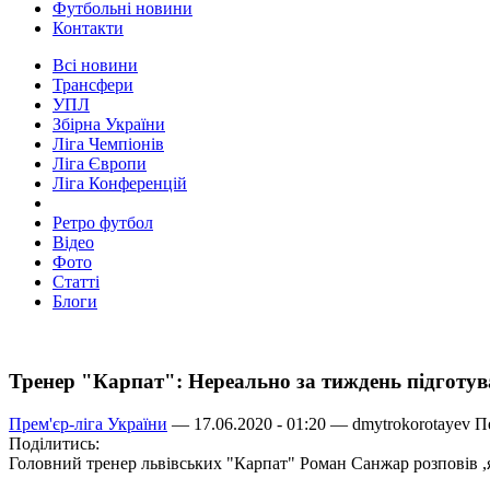
Футбольні новини
Контакти
Всі новини
Трансфери
УПЛ
Збірна України
Ліга Чемпіонів
Ліга Європи
Ліга Конференцій
Ретро футбол
Відео
Фото
Статті
Блоги
Тренер "Карпат": Нереально за тиждень підготув
Прем'єр-ліга України
— 17.06.2020 - 01:20 —
dmytrokorotayev
Пе
Поділитись:
Головний тренер львівських "Карпат" Роман Санжар розповів ,