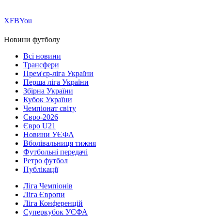
Х
FB
You
Новини футболу
Всі новини
Трансфери
Прем'єр-ліга України
Перша ліга України
Збірна України
Кубок України
Чемпіонат світу
Євро-2026
Євро U21
Новини УЄФА
Вболівальниця тижня
Футбольні передачі
Ретро футбол
Публікації
Ліга Чемпіонів
Ліга Європи
Ліга Конференцій
Суперкубок УЄФА