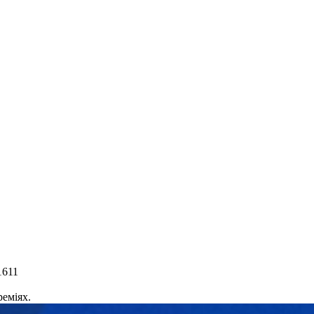
1611
реміях.