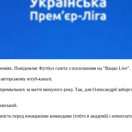
реміях. Повідомляє Футбол газета з посиланням на "Вацко Live".
 авторському ютуб-каналі.
 преміальних за матчі минулого року. Так, для Олександрії заборг
ковський.
аність перед юнацькими командами (тобто в академії) і невиплата