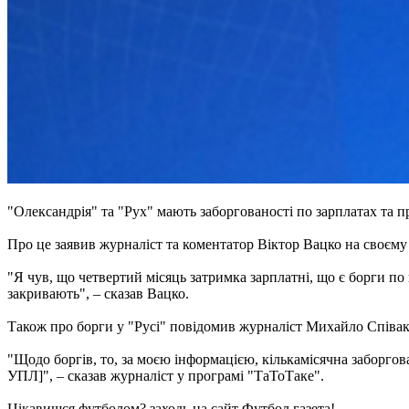
"Олександрія" та "Рух" мають заборгованості по зарплатах та п
Про це заявив журналіст та коментатор Віктор Вацко на своєму
"Я чув, що четвертий місяць затримка зарплатні, що є борги по
закривають", – сказав Вацко.
Також про борги у "Русі" повідомив журналіст Михайло Співа
"Щодо боргів, то, за моєю інформацією, кількамісячна заборгов
УПЛ]", – сказав журналіст у програмі "ТаТоТаке".
Цікавишся футболом? заходь на сайт Футбол газета!