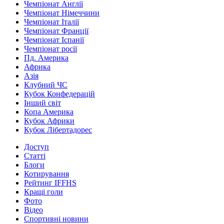
Чемпіонат Англії
Чемпіонат Німеччини
Чемпіонат Італії
Чемпіонат Франції
Чемпіонат Іспанії
Чемпіонат росії
Пд. Америка
Африка
Азія
Клубний ЧС
Кубок Конфедерацій
Інший світ
Копа Америка
Кубок Африки
Кубок Лібертадорес
Доступ
Статті
Блоги
Котирування
Рейтинг IFFHS
Кращі голи
Фото
Відео
Спортивні новини