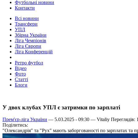
Футбольні новини
Контакти
Всі новини
Трансфери
УПЛ
Збірна України
Ліга Чемпіонів
Ліга Європи
Ліга Конференцій
Ретро футбол
Відео
Фото
Статті
Блоги
У двох клубах УПЛ є затримки по зарплаті
Прем'єр-ліга України
— 5.03.2025 - 09:30 —
Vitaliy
Переглядів: 
Поділитись:
"Олександрія" та "Рух" мають заборгованості по зарплатах та п