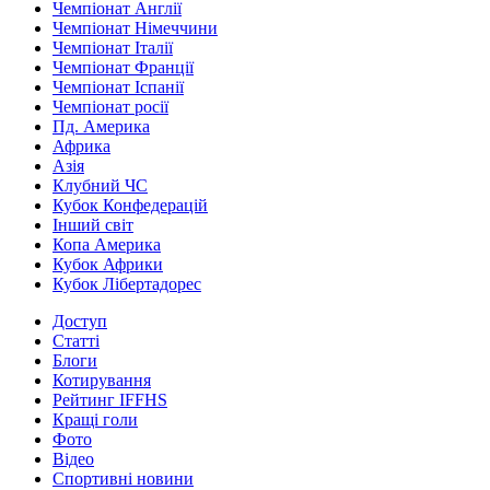
Чемпіонат Англії
Чемпіонат Німеччини
Чемпіонат Італії
Чемпіонат Франції
Чемпіонат Іспанії
Чемпіонат росії
Пд. Америка
Африка
Азія
Клубний ЧС
Кубок Конфедерацій
Інший світ
Копа Америка
Кубок Африки
Кубок Лібертадорес
Доступ
Статті
Блоги
Котирування
Рейтинг IFFHS
Кращі голи
Фото
Відео
Спортивні новини