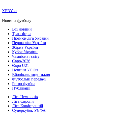
Х
FB
You
Новини футболу
Всі новини
Трансфери
Прем'єр-ліга України
Перша ліга України
Збірна України
Кубок України
Чемпіонат світу
Євро-2026
Євро U21
Новини УЄФА
Вболівальниця тижня
Футбольні передачі
Ретро футбол
Публікації
Ліга Чемпіонів
Ліга Європи
Ліга Конференцій
Суперкубок УЄФА