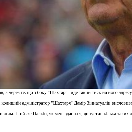
, а через те, що з боку "Шахтаря" йде такий тиск на його адресу.
 і колишній адміністратор "Шахтаря" Дамір Зіннатуллін висловивс
ловним. І той же Палкін, як мені здається, допустив кілька таких