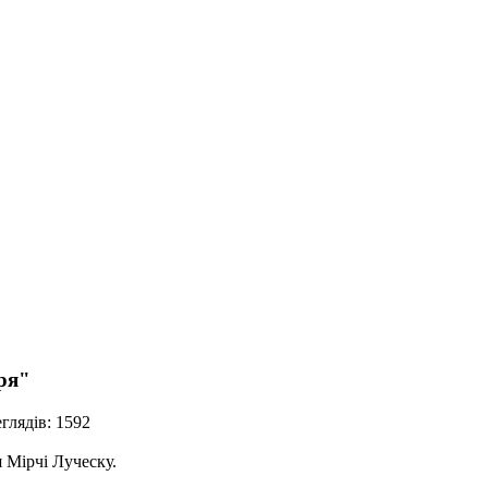
ря"
глядів: 1592
 Мірчі Луческу.