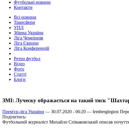
Футбольні новини
Контакти
Всі новини
Трансфери
УПЛ
Збірна України
Ліга Чемпіонів
Ліга Європи
Ліга Конференцій
Ретро футбол
Відео
Фото
Статті
Блоги
ЗМІ: Луческу ображається на такий тиск "Шахта
Прем'єр-ліга України
— 30.07.2020 - 06:20 —
lemberglegion
Пере
Поділитись:
Футбольний журналіст Михайло Співаковський описав почуття