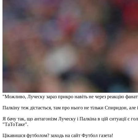
"Можливо, Луческу зараз прикро навіть не через реакцію фанатів
Палкіну теж дістається, там про нього не тільки Спиридон, але
Я бачу так, що антагонізм Луческу і Палкіна в цій ситуації є го
"ТаТоТаке".
Цікавишся футболом? заходь на сайт Футбол газета!