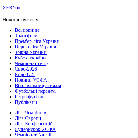
Х
FB
You
Новини футболу
Всі новини
Трансфери
Прем'єр-ліга України
Перша ліга України
Збірна України
Кубок України
Чемпіонат світу
Євро-2026
Євро U21
Новини УЄФА
Вболівальниця тижня
Футбольні передачі
Ретро футбол
Публікації
Ліга Чемпіонів
Ліга Європи
Ліга Конференцій
Суперкубок УЄФА
Чемпіонат Англії