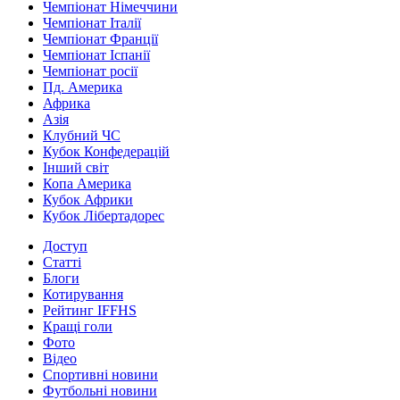
Чемпіонат Німеччини
Чемпіонат Італії
Чемпіонат Франції
Чемпіонат Іспанії
Чемпіонат росії
Пд. Америка
Африка
Азія
Клубний ЧС
Кубок Конфедерацій
Інший світ
Копа Америка
Кубок Африки
Кубок Лібертадорес
Доступ
Статті
Блоги
Котирування
Рейтинг IFFHS
Кращі голи
Фото
Відео
Спортивні новини
Футбольні новини