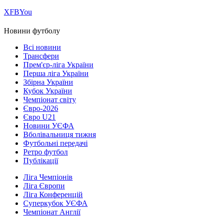
Х
FB
You
Новини футболу
Всі новини
Трансфери
Прем'єр-ліга України
Перша ліга України
Збірна України
Кубок України
Чемпіонат світу
Євро-2026
Євро U21
Новини УЄФА
Вболівальниця тижня
Футбольні передачі
Ретро футбол
Публікації
Ліга Чемпіонів
Ліга Європи
Ліга Конференцій
Суперкубок УЄФА
Чемпіонат Англії