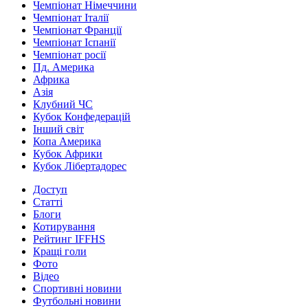
Чемпіонат Німеччини
Чемпіонат Італії
Чемпіонат Франції
Чемпіонат Іспанії
Чемпіонат росії
Пд. Америка
Африка
Азія
Клубний ЧС
Кубок Конфедерацій
Інший світ
Копа Америка
Кубок Африки
Кубок Лібертадорес
Доступ
Статті
Блоги
Котирування
Рейтинг IFFHS
Кращі голи
Фото
Відео
Спортивні новини
Футбольні новини