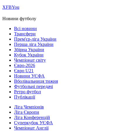
Х
FB
You
Новини футболу
Всі новини
Трансфери
Прем'єр-ліга України
Перша ліга України
Збірна України
Кубок України
Чемпіонат світу
Євро-2026
Євро U21
Новини УЄФА
Вболівальниця тижня
Футбольні передачі
Ретро футбол
Публікації
Ліга Чемпіонів
Ліга Європи
Ліга Конференцій
Суперкубок УЄФА
Чемпіонат Англії