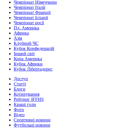
Чемпіонат Німеччини
Чемпіонат Італії
Чемпіонат Франції
Чемпіонат Іспанії
Чемпіонат росії
Пд. Америка
Африка
Азія
Клубний ЧС
Кубок Конфедерацій
Інший світ
Копа Америка
Кубок Африки
Кубок Лібертадорес
Доступ
Статті
Блоги
Котирування
Рейтинг IFFHS
Кращі голи
Фото
Відео
Спортивні новини
Футбольні новини