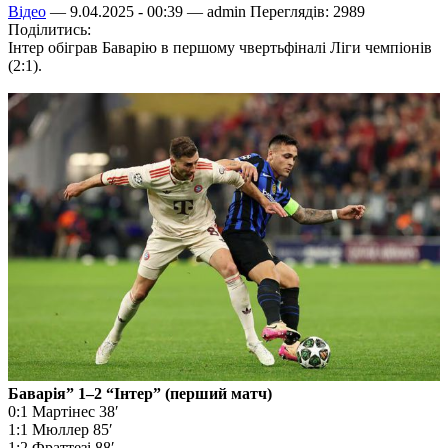
Відео
— 9.04.2025 - 00:39 —
admin
Переглядів: 2989
Поділитись:
Інтер обіграв Баварію в першому чвертьфіналі Ліги чемпіонів
(2:1).
Баварія” 1–2 “Інтер” (перший матч)
0:1 Мартінес 38′
1:1 Мюллер 85′
1:2 Фраттезі 88′