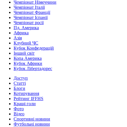
Чемпіонат Німеччини
Чемпіонат Італії
Чемпіонат Франції
Чемпіонат Іспанії
Чемпіонат росії
Пд. Америка
Африка
Азія
Клубний ЧС
Кубок Конфедерацій
Інший світ
Копа Америка
Кубок Африки
Кубок Лібертадорес
Доступ
Статті
Блоги
Котирування
Рейтинг IFFHS
Кращі голи
Фото
Відео
Спортивні новини
Футбольні новини