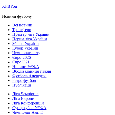
Х
FB
You
Новини футболу
Всі новини
Трансфери
Прем'єр-ліга України
Перша ліга України
Збірна України
Кубок України
Чемпіонат світу
Євро-2026
Євро U21
Новини УЄФА
Вболівальниця тижня
Футбольні передачі
Ретро футбол
Публікації
Ліга Чемпіонів
Ліга Європи
Ліга Конференцій
Суперкубок УЄФА
Чемпіонат Англії