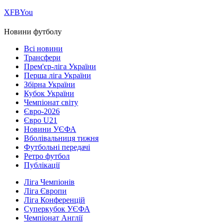
Х
FB
You
Новини футболу
Всі новини
Трансфери
Прем'єр-ліга України
Перша ліга України
Збірна України
Кубок України
Чемпіонат світу
Євро-2026
Євро U21
Новини УЄФА
Вболівальниця тижня
Футбольні передачі
Ретро футбол
Публікації
Ліга Чемпіонів
Ліга Європи
Ліга Конференцій
Суперкубок УЄФА
Чемпіонат Англії