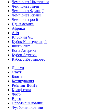
Чемпіонат Німеччини
Чемпіонат Італії
Чемпіонат Франції
Чемпіонат Іспанії
Чемпіонат росії
Пд. Америка
Африка
Азія
Клубний ЧС
Кубок Конфедерацій
Інший світ
Копа Америка
Кубок Африки
Кубок Лібертадорес
Доступ
Статті
Блоги
Котирування
Рейтинг IFFHS
Кращі голи
Фото
Відео
Спортивні новини
Футбольні новини