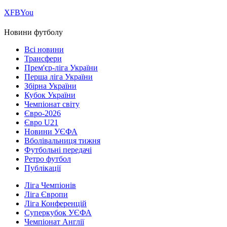
Х
FB
You
Новини футболу
Всі новини
Трансфери
Прем'єр-ліга України
Перша ліга України
Збірна України
Кубок України
Чемпіонат світу
Євро-2026
Євро U21
Новини УЄФА
Вболівальниця тижня
Футбольні передачі
Ретро футбол
Публікації
Ліга Чемпіонів
Ліга Європи
Ліга Конференцій
Суперкубок УЄФА
Чемпіонат Англії