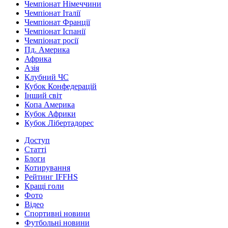
Чемпіонат Німеччини
Чемпіонат Італії
Чемпіонат Франції
Чемпіонат Іспанії
Чемпіонат росії
Пд. Америка
Африка
Азія
Клубний ЧС
Кубок Конфедерацій
Інший світ
Копа Америка
Кубок Африки
Кубок Лібертадорес
Доступ
Статті
Блоги
Котирування
Рейтинг IFFHS
Кращі голи
Фото
Відео
Спортивні новини
Футбольні новини