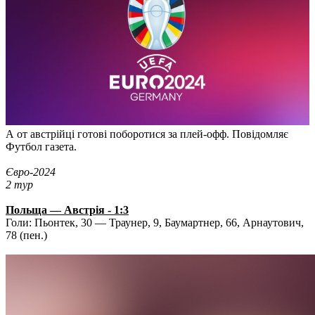
А от австрійці готові поборотися за плей-офф. Повідомляє
Футбол газета.
Євро-2024
2 тур
Польща — Австрія - 1:3
Голи: Пьонтек, 30 — Траунер, 9, Баумартнер, 66, Арнаутович,
78 (пен.)