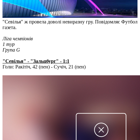
"Севілья" ж провела доволі невиразну гру. Повідомляє Футбол
газета.
Ліга чемпіонів
1 тур
Група G
"Севілья" - "Зальцбург" - 1:1
Голи: Ракітіч, 42 (пен) - Сучіч, 21 (пен)