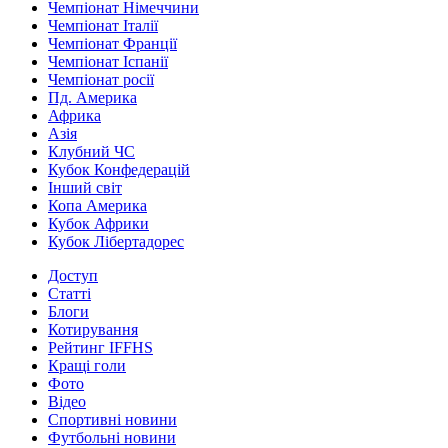
Чемпіонат Німеччини
Чемпіонат Італії
Чемпіонат Франції
Чемпіонат Іспанії
Чемпіонат росії
Пд. Америка
Африка
Азія
Клубний ЧС
Кубок Конфедерацій
Інший світ
Копа Америка
Кубок Африки
Кубок Лібертадорес
Доступ
Статті
Блоги
Котирування
Рейтинг IFFHS
Кращі голи
Фото
Відео
Спортивні новини
Футбольні новини