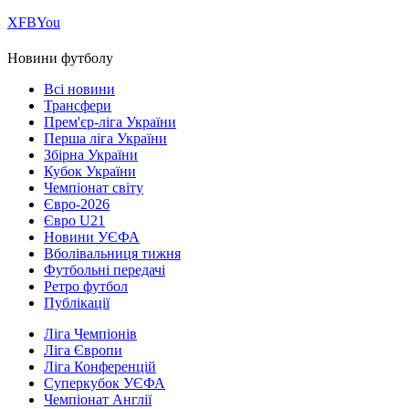
Х
FB
You
Новини футболу
Всі новини
Трансфери
Прем'єр-ліга України
Перша ліга України
Збірна України
Кубок України
Чемпіонат світу
Євро-2026
Євро U21
Новини УЄФА
Вболівальниця тижня
Футбольні передачі
Ретро футбол
Публікації
Ліга Чемпіонів
Ліга Європи
Ліга Конференцій
Суперкубок УЄФА
Чемпіонат Англії