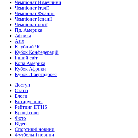
Чемпіонат Німеччини
Чемпіонат Італії
Чемпіонат Франції
Чемпіонат Іспанії
Чемпіонат росії
Пд. Америка
Африка
Азія
Клубний ЧС
Кубок Конфедерацій
Інший світ
Копа Америка
Кубок Африки
Кубок Лібертадорес
Доступ
Статті
Блоги
Котирування
Рейтинг IFFHS
Кращі голи
Фото
Відео
Спортивні новини
Футбольні новини