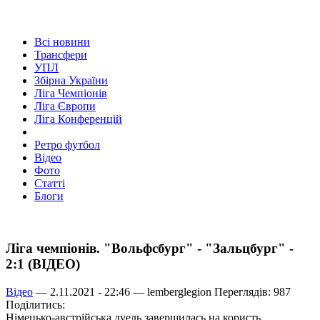
Всі новини
Трансфери
УПЛ
Збірна України
Ліга Чемпіонів
Ліга Європи
Ліга Конференцій
Ретро футбол
Відео
Фото
Статті
Блоги
Ліга чемпіонів. "Вольфсбург" - "Зальцбург" -
2:1 (ВІДЕО)
Відео
— 2.11.2021 - 22:46 —
lemberglegion
Переглядів: 987
Поділитись:
Німецько-австрійська дуель завершилась на користь