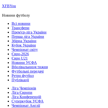
Х
FB
You
Новини футболу
Всі новини
Трансфери
Прем'єр-ліга України
Перша ліга України
Збірна України
Кубок України
Чемпіонат світу
Євро-2026
Євро U21
Новини УЄФА
Вболівальниця тижня
Футбольні передачі
Ретро футбол
Публікації
Ліга Чемпіонів
Ліга Європи
Ліга Конференцій
Суперкубок УЄФА
Чемпіонат Англії