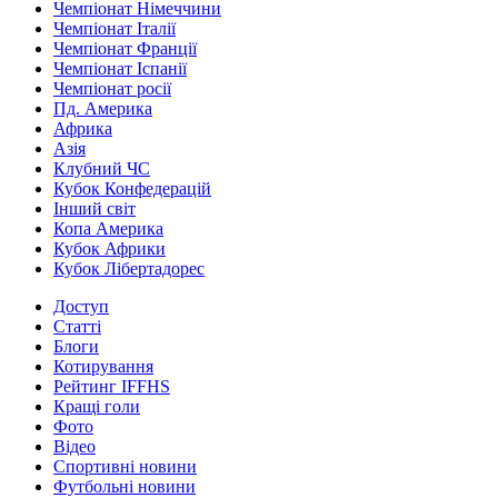
Чемпіонат Німеччини
Чемпіонат Італії
Чемпіонат Франції
Чемпіонат Іспанії
Чемпіонат росії
Пд. Америка
Африка
Азія
Клубний ЧС
Кубок Конфедерацій
Інший світ
Копа Америка
Кубок Африки
Кубок Лібертадорес
Доступ
Статті
Блоги
Котирування
Рейтинг IFFHS
Кращі голи
Фото
Відео
Спортивні новини
Футбольні новини