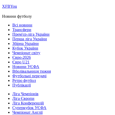
Х
FB
You
Новини футболу
Всі новини
Трансфери
Прем'єр-ліга України
Перша ліга України
Збірна України
Кубок України
Чемпіонат світу
Євро-2026
Євро U21
Новини УЄФА
Вболівальниця тижня
Футбольні передачі
Ретро футбол
Публікації
Ліга Чемпіонів
Ліга Європи
Ліга Конференцій
Суперкубок УЄФА
Чемпіонат Англії