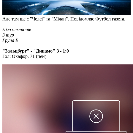
Але там ще є "Челсі" та "Мілан". Повідомляє Футбол газета.
Ліга чемпіонів
3 тур
Група Е
"Зальцбург" - "Динамо" З - 1:0
Гол: Окафор, 71 (пен)