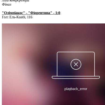
Ліга конференцій
Фінал
"Олімпіакос" - "Фіорентина" - 1:0
Гол: Ель-Каабі, 116