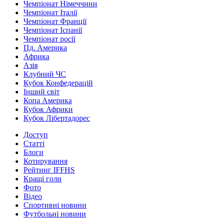
Чемпіонат Німеччини
Чемпіонат Італії
Чемпіонат Франції
Чемпіонат Іспанії
Чемпіонат росії
Пд. Америка
Африка
Азія
Клубний ЧС
Кубок Конфедерацій
Інший світ
Копа Америка
Кубок Африки
Кубок Лібертадорес
Доступ
Статті
Блоги
Котирування
Рейтинг IFFHS
Кращі голи
Фото
Відео
Спортивні новини
Футбольні новини