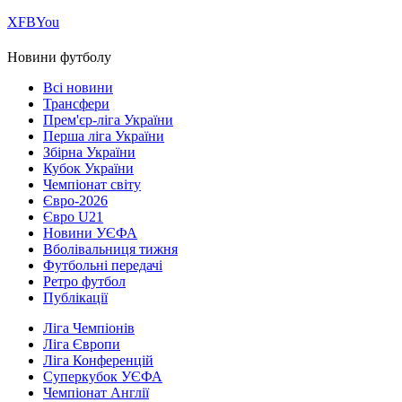
Х
FB
You
Новини футболу
Всі новини
Трансфери
Прем'єр-ліга України
Перша ліга України
Збірна України
Кубок України
Чемпіонат світу
Євро-2026
Євро U21
Новини УЄФА
Вболівальниця тижня
Футбольні передачі
Ретро футбол
Публікації
Ліга Чемпіонів
Ліга Європи
Ліга Конференцій
Суперкубок УЄФА
Чемпіонат Англії