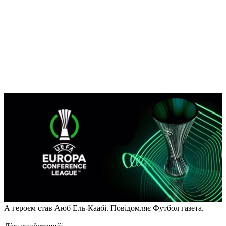
А героєм став Аюб Ель-Каабі. Повідомляє Футбол газета.