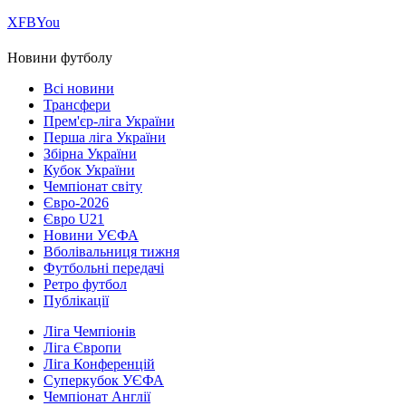
Х
FB
You
Новини футболу
Всі новини
Трансфери
Прем'єр-ліга України
Перша ліга України
Збірна України
Кубок України
Чемпіонат світу
Євро-2026
Євро U21
Новини УЄФА
Вболівальниця тижня
Футбольні передачі
Ретро футбол
Публікації
Ліга Чемпіонів
Ліга Європи
Ліга Конференцій
Суперкубок УЄФА
Чемпіонат Англії