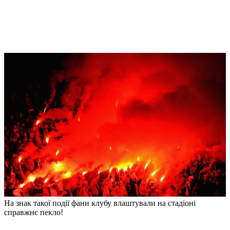
На знак такої події фани клубу влаштували на стадіоні
справжнє пекло!