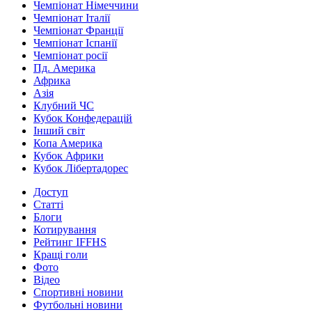
Чемпіонат Німеччини
Чемпіонат Італії
Чемпіонат Франції
Чемпіонат Іспанії
Чемпіонат росії
Пд. Америка
Африка
Азія
Клубний ЧС
Кубок Конфедерацій
Інший світ
Копа Америка
Кубок Африки
Кубок Лібертадорес
Доступ
Статті
Блоги
Котирування
Рейтинг IFFHS
Кращі голи
Фото
Відео
Спортивні новини
Футбольні новини