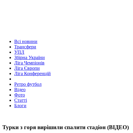
Всі новини
Трансфери
УПЛ
Збірна України
Ліга Чемпіонів
Ліга Європи
Ліга Конференцій
Ретро футбол
Відео
Фото
Статті
Блоги
Турки з горя вирішили спалити стадіон (ВІДЕО)