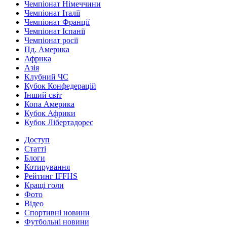
Чемпіонат Німеччини
Чемпіонат Італії
Чемпіонат Франції
Чемпіонат Іспанії
Чемпіонат росії
Пд. Америка
Африка
Азія
Клубний ЧС
Кубок Конфедерацій
Інший світ
Копа Америка
Кубок Африки
Кубок Лібертадорес
Доступ
Статті
Блоги
Котирування
Рейтинг IFFHS
Кращі голи
Фото
Відео
Спортивні новини
Футбольні новини