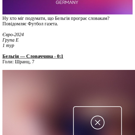
Ну хто міг подумати, що Бельгія програє словакам?
Повідомляє Футбол газета.
Євро-2024
Група Е
1 тур
Бельгія — Словаччина - 0:1
Голи: Шранц, 7