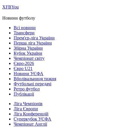
Х
FB
You
Новини футболу
Всі новини
Трансфери
Прем'єр-ліга України
Перша ліга України
Збірна України
Кубок України
Чемпіонат світу
Євро-2026
Євро U21
Новини УЄФА
Вболівальниця тижня
Футбольні передачі
Ретро футбол
Публікації
Ліга Чемпіонів
Ліга Європи
Ліга Конференцій
Суперкубок УЄФА
Чемпіонат Англії