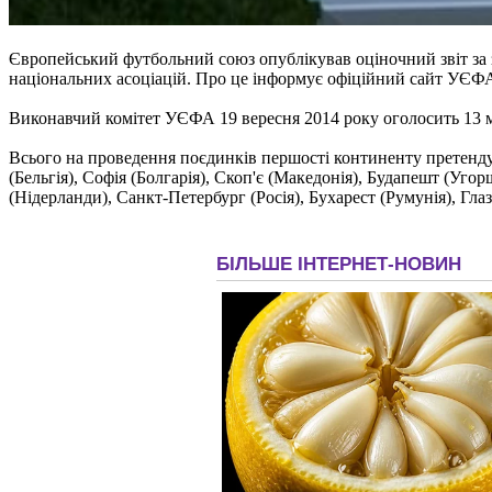
Європейський футбольний союз опублікував оціночний звіт за за
національних асоціацій. Про це інформує офіційний сайт УЄФ
Виконавчий комітет УЄФА 19 вересня 2014 року оголосить 13 м
Всього на проведення поєдинків першості континенту претендуют
(Бельгія), Софія (Болгарія), Скоп'є (Македонія), Будапешт (Угор
(Нідерланди), Санкт-Петербург (Росія), Бухарест (Румунія), Гла