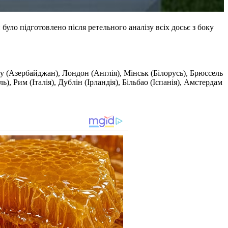
уло підготовлено після ретельного аналізу всіх досьє з боку
ку (Азербайджан), Лондон (Англія), Мінськ (Білорусь), Брюссель
, Рим (Італія), Дублін (Ірландія), Більбао (Іспанія), Амстердам