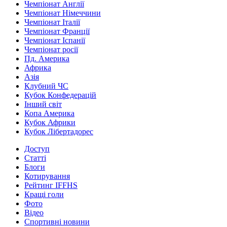
Чемпіонат Англії
Чемпіонат Німеччини
Чемпіонат Італії
Чемпіонат Франції
Чемпіонат Іспанії
Чемпіонат росії
Пд. Америка
Африка
Азія
Клубний ЧС
Кубок Конфедерацій
Інший світ
Копа Америка
Кубок Африки
Кубок Лібертадорес
Доступ
Статті
Блоги
Котирування
Рейтинг IFFHS
Кращі голи
Фото
Відео
Спортивні новини