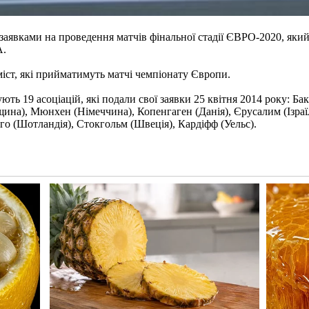
явками на проведення матчів фінальної стадії ЄВРО-2020, який б
А.
іст, які прийматимуть матчі чемпіонату Європи.
ь 19 асоціацій, які подали свої заявки 25 квітня 2014 року: Ба
щина), Мюнхен (Німеччина), Копенгаген (Данія), Єрусалим (Ізраїль)
зго (Шотландія), Стокгольм (Швеція), Кардіфф (Уельс).