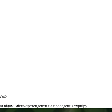
3942
 відомі міста-претенденти на проведення турніру.