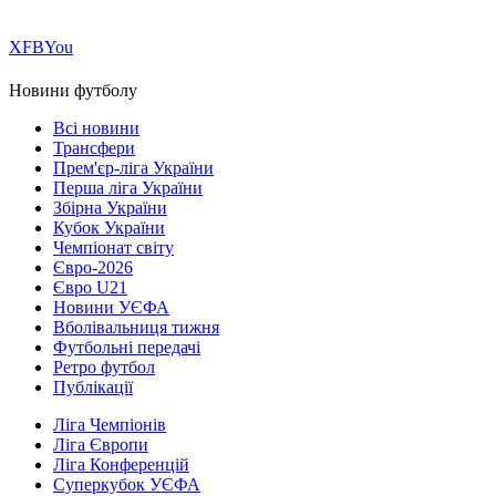
Х
FB
You
Новини футболу
Всі новини
Трансфери
Прем'єр-ліга України
Перша ліга України
Збірна України
Кубок України
Чемпіонат світу
Євро-2026
Євро U21
Новини УЄФА
Вболівальниця тижня
Футбольні передачі
Ретро футбол
Публікації
Ліга Чемпіонів
Ліга Європи
Ліга Конференцій
Суперкубок УЄФА