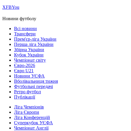
Х
FB
You
Новини футболу
Всі новини
Трансфери
Прем'єр-ліга України
Перша ліга України
Збірна України
Кубок України
Чемпіонат світу
Євро-2026
Євро U21
Новини УЄФА
Вболівальниця тижня
Футбольні передачі
Ретро футбол
Публікації
Ліга Чемпіонів
Ліга Європи
Ліга Конференцій
Суперкубок УЄФА
Чемпіонат Англії