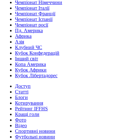
Чемпіонат Німеччини
Чемпіонат Італії
Чемпіонат Франції
Чемпіонат Іспанії
Чемпіонат росії
Пд. Америка
Африка
Азія
Клубний ЧС
Кубок Конфедерацій
Інший світ
Копа Америка
Кубок Африки
Кубок Лібертадорес
Доступ
Статті
Блоги
Котирування
Рейтинг IFFHS
Кращі голи
Фото
Відео
Спортивні новини
Футбольні новини