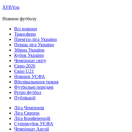
Х
FB
You
Новини футболу
Всі новини
Трансфери
Прем'єр-ліга України
Перша ліга України
Збірна України
Кубок України
Чемпіонат світу
Євро-2026
Євро U21
Новини УЄФА
Вболівальниця тижня
Футбольні передачі
Ретро футбол
Публікації
Ліга Чемпіонів
Ліга Європи
Ліга Конференцій
Суперкубок УЄФА
Чемпіонат Англії