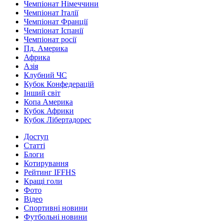
Чемпіонат Німеччини
Чемпіонат Італії
Чемпіонат Франції
Чемпіонат Іспанії
Чемпіонат росії
Пд. Америка
Африка
Азія
Клубний ЧС
Кубок Конфедерацій
Інший світ
Копа Америка
Кубок Африки
Кубок Лібертадорес
Доступ
Статті
Блоги
Котирування
Рейтинг IFFHS
Кращі голи
Фото
Відео
Спортивні новини
Футбольні новини