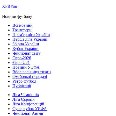
Х
FB
You
Новини футболу
Всі новини
Трансфери
Прем'єр-ліга України
Перша ліга України
Збірна України
Кубок України
Чемпіонат світу
Євро-2026
Євро U21
Новини УЄФА
Вболівальниця тижня
Футбольні передачі
Ретро футбол
Публікації
Ліга Чемпіонів
Ліга Європи
Ліга Конференцій
Суперкубок УЄФА
Чемпіонат Англії