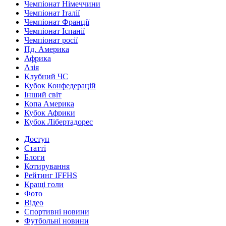
Чемпіонат Німеччини
Чемпіонат Італії
Чемпіонат Франції
Чемпіонат Іспанії
Чемпіонат росії
Пд. Америка
Африка
Азія
Клубний ЧС
Кубок Конфедерацій
Інший світ
Копа Америка
Кубок Африки
Кубок Лібертадорес
Доступ
Статті
Блоги
Котирування
Рейтинг IFFHS
Кращі голи
Фото
Відео
Спортивні новини
Футбольні новини