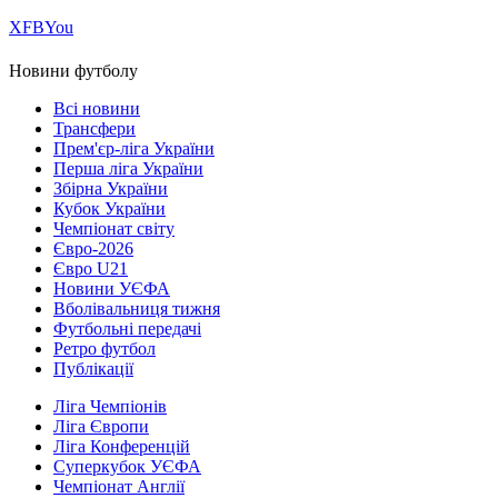
Х
FB
You
Новини футболу
Всі новини
Трансфери
Прем'єр-ліга України
Перша ліга України
Збірна України
Кубок України
Чемпіонат світу
Євро-2026
Євро U21
Новини УЄФА
Вболівальниця тижня
Футбольні передачі
Ретро футбол
Публікації
Ліга Чемпіонів
Ліга Європи
Ліга Конференцій
Суперкубок УЄФА
Чемпіонат Англії