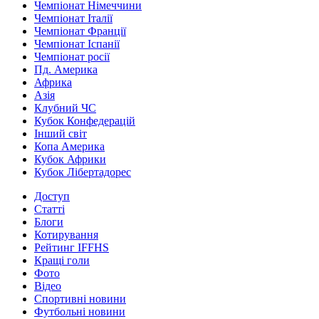
Чемпіонат Німеччини
Чемпіонат Італії
Чемпіонат Франції
Чемпіонат Іспанії
Чемпіонат росії
Пд. Америка
Африка
Азія
Клубний ЧС
Кубок Конфедерацій
Інший світ
Копа Америка
Кубок Африки
Кубок Лібертадорес
Доступ
Статті
Блоги
Котирування
Рейтинг IFFHS
Кращі голи
Фото
Відео
Спортивні новини
Футбольні новини