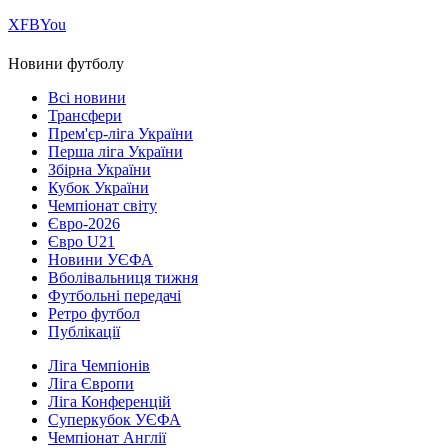
Х
FB
You
Новини футболу
Всі новини
Трансфери
Прем'єр-ліга України
Перша ліга України
Збірна України
Кубок України
Чемпіонат світу
Євро-2026
Євро U21
Новини УЄФА
Вболівальниця тижня
Футбольні передачі
Ретро футбол
Публікації
Ліга Чемпіонів
Ліга Європи
Ліга Конференцій
Суперкубок УЄФА
Чемпіонат Англії