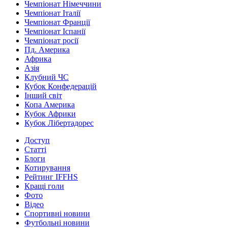
Чемпіонат Німеччини
Чемпіонат Італії
Чемпіонат Франції
Чемпіонат Іспанії
Чемпіонат росії
Пд. Америка
Африка
Азія
Клубний ЧС
Кубок Конфедерацій
Інший світ
Копа Америка
Кубок Африки
Кубок Лібертадорес
Доступ
Статті
Блоги
Котирування
Рейтинг IFFHS
Кращі голи
Фото
Відео
Спортивні новини
Футбольні новини