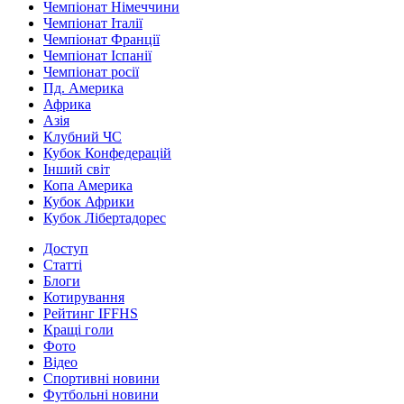
Чемпіонат Німеччини
Чемпіонат Італії
Чемпіонат Франції
Чемпіонат Іспанії
Чемпіонат росії
Пд. Америка
Африка
Азія
Клубний ЧС
Кубок Конфедерацій
Інший світ
Копа Америка
Кубок Африки
Кубок Лібертадорес
Доступ
Статті
Блоги
Котирування
Рейтинг IFFHS
Кращі голи
Фото
Відео
Спортивні новини
Футбольні новини