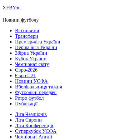
Х
FB
You
Новини футболу
Всі новини
Трансфери
Прем'єр-ліга України
Перша ліга України
Збірна України
Кубок України
Чемпіонат світу
Євро-2026
Євро U21
Новини УЄФА
Вболівальниця тижня
Футбольні передачі
Ретро футбол
Публікації
Ліга Чемпіонів
Ліга Європи
Ліга Конференцій
Суперкубок УЄФА
Чемпіонат Англії