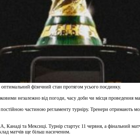
 оптимальний фізичний стан протягом усього поєдинку.
зковими незалежно від погоди, часу доби чи місця проведення ма
ти постійною частиною регламенту турніру. Тренери отримають м
А, Канаді та Мексиці. Турнір стартує 11 червня, а фінальний ма
зклад матчів ще більш насиченим.