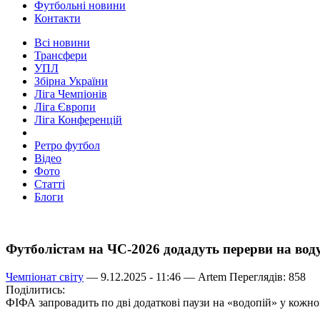
Футбольні новини
Контакти
Всі новини
Трансфери
УПЛ
Збірна України
Ліга Чемпіонів
Ліга Європи
Ліга Конференцій
Ретро футбол
Відео
Фото
Статті
Блоги
Футболістам на ЧС-2026 додадуть перерви на вод
Чемпіонат світу
— 9.12.2025 - 11:46 —
Artem
Переглядів: 858
Поділитись:
ФІФА запровадить по дві додаткові паузи на «водопій» у кожном