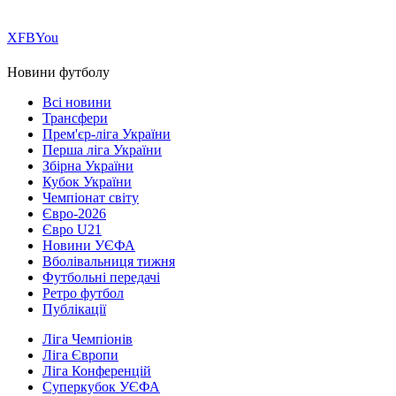
Х
FB
You
Новини футболу
Всі новини
Трансфери
Прем'єр-ліга України
Перша ліга України
Збірна України
Кубок України
Чемпіонат світу
Євро-2026
Євро U21
Новини УЄФА
Вболівальниця тижня
Футбольні передачі
Ретро футбол
Публікації
Ліга Чемпіонів
Ліга Європи
Ліга Конференцій
Суперкубок УЄФА