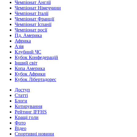
Чемпіонат Англії
Чемпіонат Німеччини
Чемпіонат Італії
Чемпіонат Франції
Чемпіонат Іспанії
Чемпіонат росії
Пд. Америка
Африка
Азія
Клубний ЧС
Кубок Конфедерацій
Інший світ
Копа Америка
Кубок Африки
Кубок Лібертадорес
Доступ
Статті
Блоги
Котирування
Рейтинг IFFHS
Кращі голи
Фото
Відео
Спортивні новини