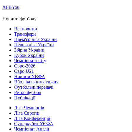
Х
FB
You
Новини футболу
Всі новини
Трансфери
Прем'єр-ліга України
Перша ліга України
Збірна України
Кубок України
Чемпіонат світу
Євро-2026
Євро U21
Новини УЄФА
Вболівальниця тижня
Футбольні передачі
Ретро футбол
Публікації
Ліга Чемпіонів
Ліга Європи
Ліга Конференцій
Суперкубок УЄФА
Чемпіонат Англії