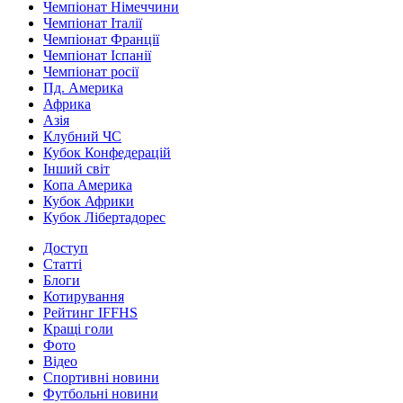
Чемпіонат Німеччини
Чемпіонат Італії
Чемпіонат Франції
Чемпіонат Іспанії
Чемпіонат росії
Пд. Америка
Африка
Азія
Клубний ЧС
Кубок Конфедерацій
Інший світ
Копа Америка
Кубок Африки
Кубок Лібертадорес
Доступ
Статті
Блоги
Котирування
Рейтинг IFFHS
Кращі голи
Фото
Відео
Спортивні новини
Футбольні новини