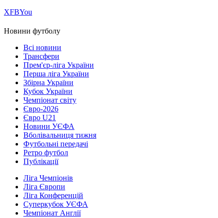
Х
FB
You
Новини футболу
Всі новини
Трансфери
Прем'єр-ліга України
Перша ліга України
Збірна України
Кубок України
Чемпіонат світу
Євро-2026
Євро U21
Новини УЄФА
Вболівальниця тижня
Футбольні передачі
Ретро футбол
Публікації
Ліга Чемпіонів
Ліга Європи
Ліга Конференцій
Суперкубок УЄФА
Чемпіонат Англії