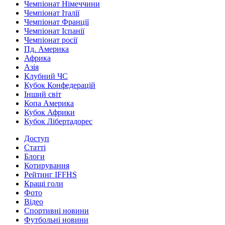
Чемпіонат Німеччини
Чемпіонат Італії
Чемпіонат Франції
Чемпіонат Іспанії
Чемпіонат росії
Пд. Америка
Африка
Азія
Клубний ЧС
Кубок Конфедерацій
Інший світ
Копа Америка
Кубок Африки
Кубок Лібертадорес
Доступ
Статті
Блоги
Котирування
Рейтинг IFFHS
Кращі голи
Фото
Відео
Спортивні новини
Футбольні новини