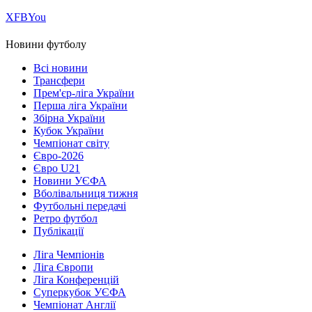
Х
FB
You
Новини футболу
Всі новини
Трансфери
Прем'єр-ліга України
Перша ліга України
Збірна України
Кубок України
Чемпіонат світу
Євро-2026
Євро U21
Новини УЄФА
Вболівальниця тижня
Футбольні передачі
Ретро футбол
Публікації
Ліга Чемпіонів
Ліга Європи
Ліга Конференцій
Суперкубок УЄФА
Чемпіонат Англії