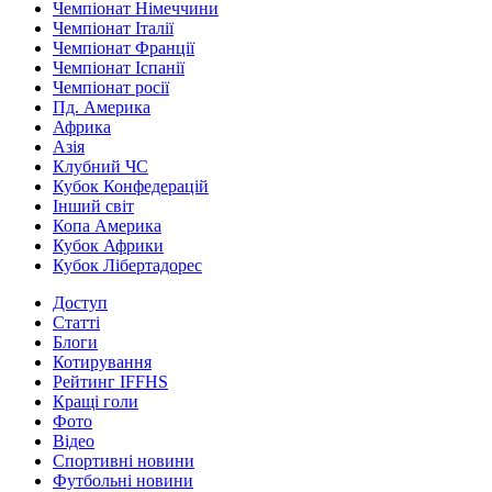
Чемпіонат Німеччини
Чемпіонат Італії
Чемпіонат Франції
Чемпіонат Іспанії
Чемпіонат росії
Пд. Америка
Африка
Азія
Клубний ЧС
Кубок Конфедерацій
Інший світ
Копа Америка
Кубок Африки
Кубок Лібертадорес
Доступ
Статті
Блоги
Котирування
Рейтинг IFFHS
Кращі голи
Фото
Відео
Спортивні новини
Футбольні новини